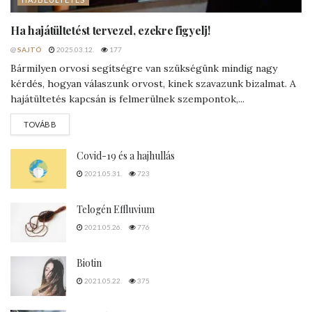
Ha hajátültetést tervezel, ezekre figyelj!
@
SAJTÓ
2025.03.12.
177
Bármilyen orvosi segítségre van szükségünk mindig nagy
kérdés, hogyan válaszunk orvost, kinek szavazunk bizalmat. A
hajátültetés kapcsán is felmerülnek szempontok,...
DETAILS
TOVÁBB
Covid-19 és a hajhullás
2021.05.31.
723
Telogén Effluvium
2021.05.26.
776
Biotin
2021.05.22.
375