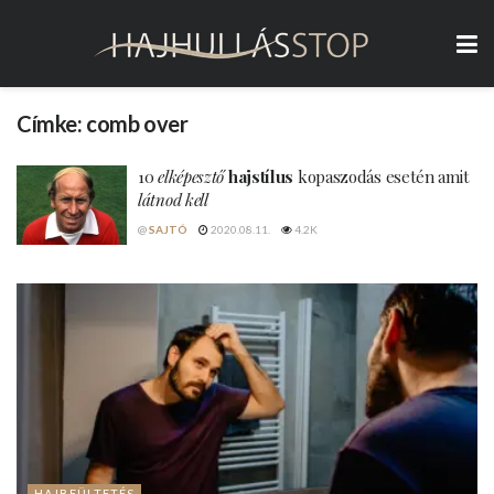
Címke:
comb over
10
elképesztő
hajstílus
kopaszodás esetén amit
látnod kell
@
SAJTÓ
2020.08.11.
4.2K
HAJBEÜLTETÉS