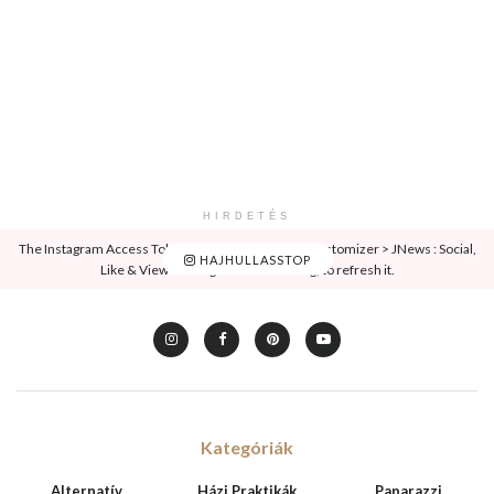
HIRDETÉS
The Instagram Access Token is expired, Go to the Customizer > JNews : Social,
HAJHULLASSTOP
Like & View > Instagram Feed Setting, to refresh it.
Kategóriák
Alternatív
Házi Praktikák
Paparazzi