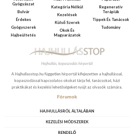
Gyógyászat
Kategória Nélkül
Regeneratív
Bulvár
Terápiák
Kezelések
Érdekes
Tippek És Tanácsok
Külső Szerek
Gyógyszerek
Tudomány
Okok És
Hajbeültetés
Magyarázatok
Hajhullás, kopaszodás hírportál
A Hajhullasstop.hu független hírportál kifejezetten a hajhullással,
kopaszodással kapcsolatos okokat tárja fel, tanácsokat, házi
praktikákat és kezelési lehetőségeket nyújt az olvasók számára.
Fórumok
HAJHULLÁSRÓL ÁLTALÁBAN
KEZELÉSI MÓDSZEREK
RENDELŐ