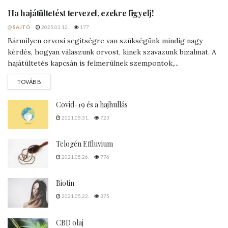
Ha hajátültetést tervezel, ezekre figyelj!
@
SAJTÓ
2025.03.12.
177
Bármilyen orvosi segítségre van szükségünk mindig nagy
kérdés, hogyan válaszunk orvost, kinek szavazunk bizalmat. A
hajátültetés kapcsán is felmerülnek szempontok,...
DETAILS
TOVÁBB
Covid-19 és a hajhullás
2021.05.31.
723
Telogén Effluvium
2021.05.26.
776
Biotin
2021.05.22.
375
CBD olaj