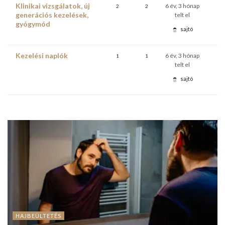
Klinikai vizsgálatok, új
6 év, 3 hónap
2
2
generációs kezelések,
telt el
gyógymód
sajtó
Kezelési naplók
6 év, 3 hónap
1
1
telt el
sajtó
HAJBEÜLTETÉS