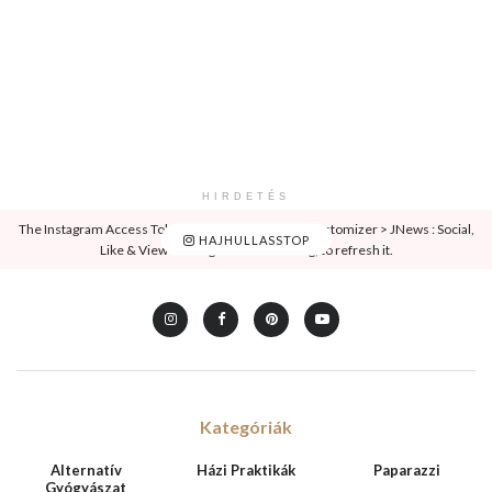
HIRDETÉS
The Instagram Access Token is expired, Go to the Customizer > JNews : Social,
HAJHULLASSTOP
Like & View > Instagram Feed Setting, to refresh it.
Kategóriák
Alternatív
Házi Praktikák
Paparazzi
Gyógyászat