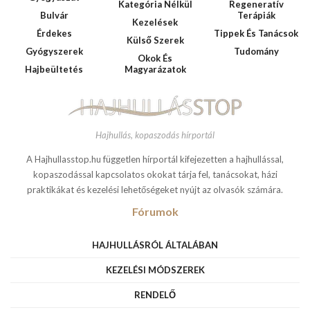
Kategória Nélkül
Regeneratív
Bulvár
Terápiák
Kezelések
Érdekes
Tippek És Tanácsok
Külső Szerek
Gyógyszerek
Tudomány
Okok És
Hajbeültetés
Magyarázatok
Hajhullás, kopaszodás hírportál
A Hajhullasstop.hu független hírportál kifejezetten a hajhullással,
kopaszodással kapcsolatos okokat tárja fel, tanácsokat, házi
praktikákat és kezelési lehetőségeket nyújt az olvasók számára.
Fórumok
HAJHULLÁSRÓL ÁLTALÁBAN
KEZELÉSI MÓDSZEREK
RENDELŐ