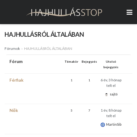
HAJHULLÁSRÓL ÁLTALÁBAN
Fórumok
›
HAJHULLÁSRÓL ÁLTALÁBAN
Fórum
Témakör
Bejegyzés
Utolsó
bejegyzés
Férfiak
6 év, 3 hónap
1
1
telt el
sajtó
Nők
1 év, 8 hónap
5
7
telt el
MartinSib