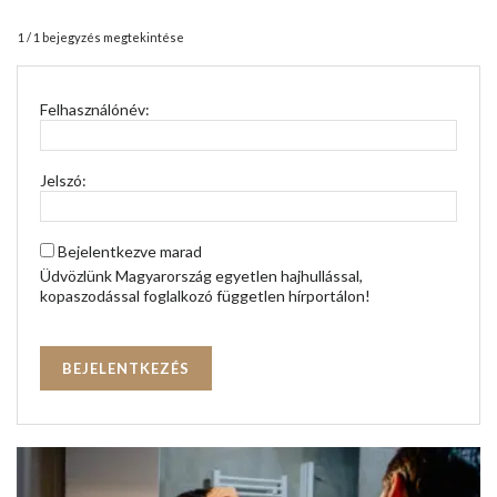
1 / 1 bejegyzés megtekintése
Felhasználónév:
Jelszó:
Bejelentkezve marad
Üdvözlünk Magyarország egyetlen hajhullással,
kopaszodással foglalkozó független hírportálon!
BEJELENTKEZÉS