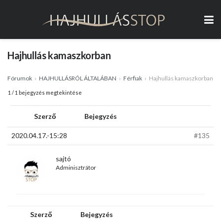
Hajhullás kamaszkorban
Fórumok
›
HAJHULLÁSRÓL ÁLTALÁBAN
›
Férfiak
›
Hajhullás kamaszkorban
1 / 1 bejegyzés megtekintése
Szerző
Bejegyzés
2020.04.17.-15:28
#135
sajtó
Adminisztrátor
Szerző
Bejegyzés