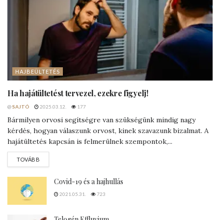
HAJBEÜLTETÉS
Ha hajátültetést tervezel, ezekre figyelj!
@
SAJTÓ
2025.03.12.
177
Bármilyen orvosi segítségre van szükségünk mindig nagy
kérdés, hogyan válaszunk orvost, kinek szavazunk bizalmat. A
hajátültetés kapcsán is felmerülnek szempontok,...
DETAILS
TOVÁBB
Covid-19 és a hajhullás
2021.05.31.
723
Telogén Effluvium