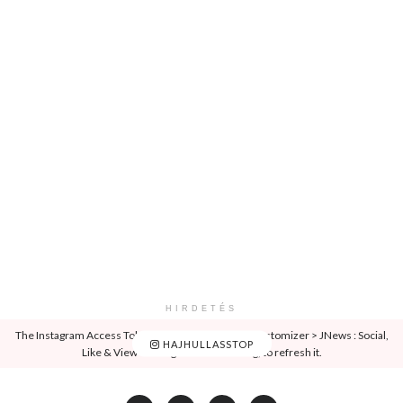
HIRDETÉS
The Instagram Access Token is expired, Go to the Customizer > JNews : Social,
HAJHULLASSTOP
Like & View > Instagram Feed Setting, to refresh it.