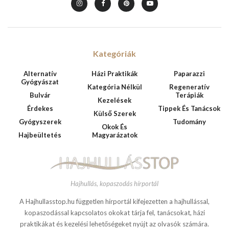
Kategóriák
Alternatív
Házi Praktikák
Paparazzi
Gyógyászat
Kategória Nélkül
Regeneratív
Bulvár
Terápiák
Kezelések
Érdekes
Tippek És Tanácsok
Külső Szerek
Gyógyszerek
Tudomány
Okok És
Hajbeültetés
Magyarázatok
Hajhullás, kopaszodás hírportál
A Hajhullasstop.hu független hírportál kifejezetten a hajhullással,
kopaszodással kapcsolatos okokat tárja fel, tanácsokat, házi
praktikákat és kezelési lehetőségeket nyújt az olvasók számára.