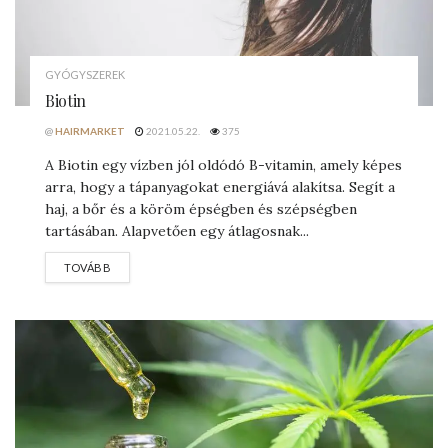
GYÓGYSZEREK
Biotin
@
HAIRMARKET
2021.05.22.
375
A Biotin egy vízben jól oldódó B-vitamin, amely képes
arra, hogy a tápanyagokat energiává alakítsa. Segít a
haj, a bőr és a köröm épségben és szépségben
tartásában. Alapvetően egy átlagosnak...
DETAILS
TOVÁBB