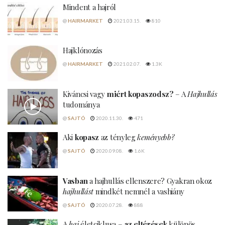
Mindent a hajról
@
HAIRMARKET
2021.03.15.
810
Hajklónozás
@
HAIRMARKET
2021.02.07.
1.3K
Kiváncsi vagy
miért kopaszodsz?
– A
Hajhullás
tudománya
@
SAJTÓ
2020.11.30.
471
Aki
kopasz
az tényleg
keményebb?
@
SAJTÓ
2020.09.08.
1.6K
Vasban
a hajhullás ellenszere? Gyakran okoz
hajhullást
mindkét nemnél a vashiány
@
SAJTÓ
2020.07.28.
888
A
haj
életciklusa –
az eltérések
különös