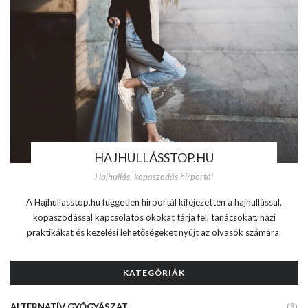
HAJHULLÁSSTOP.HU
Hajhullás, kopaszodás hírportál
A Hajhullasstop.hu független hírportál kifejezetten a hajhullással,
kopaszodással kapcsolatos okokat tárja fel, tanácsokat, házi
praktikákat és kezelési lehetőségeket nyújt az olvasók számára.
KATEGÓRIÁK
ALTERNATÍV GYÓGYÁSZAT
(3)