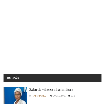
BULVÁR
Sztárok válasza a hajhullásra
@
HAIRMARKET
2021.02.03.
332