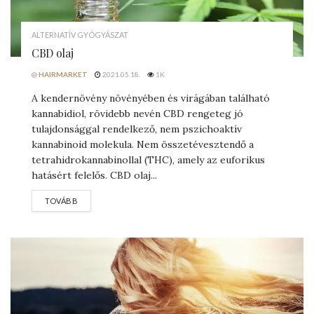
ALTERNATÍV GYÓGYÁSZAT
CBD olaj
@
HAIRMARKET
2021.05.18.
1K
A kendernövény növényében és virágában található
kannabidiol, rövidebb nevén CBD rengeteg jó
tulajdonsággal rendelkező, nem pszichoaktív
kannabinoid molekula. Nem összetévesztendő a
tetrahidrokannabinollal (THC), amely az euforikus
hatásért felelős. CBD olaj...
DETAILS
TOVÁBB