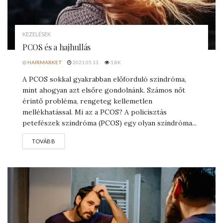
KEZELÉSEK
PCOS és a hajhullás
@
HAIRMARKET
2021.05.13.
1.8K
A PCOS sokkal gyakrabban előforduló szindróma,
mint ahogyan azt elsőre gondolnánk. Számos nőt
érintő probléma, rengeteg kellemetlen
mellékhatással. Mi az a PCOS? A policisztás
petefészek szindróma (PCOS) egy olyan szindróma...
DETAILS
TOVÁBB