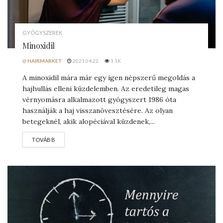
GYÓGYSZEREK
Minoxidil
@
HAIRMARKET
2021.04.22.
1.1K
A minoxidil mára már egy igen népszerű megoldás a
hajhullás elleni küzdelemben. Az eredetileg magas
vérnyomásra alkalmazott gyógyszert 1986 óta
használják a haj visszanövesztésére. Az olyan
betegeknél, akik alopéciával küzdenek,...
DETAILS
TOVÁBB