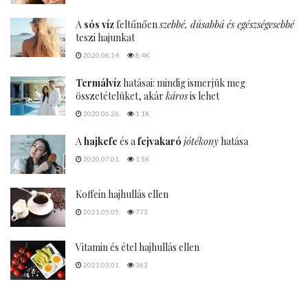
A
sós víz
feltűnően
szebbé, dúsabbá és egészségesebbé
teszi hajunkat
2020.08.14.
8.4K
Termálvíz
hatásai: mindig ismerjük meg
összetételüket, akár
káros
is lehet
2020.06.26.
1.1K
A
hajkefe
és a
fejvakaró
jótékony
hatása
2020.07.01.
1.5K
Koffein hajhullás ellen
2021.05.05.
773
Vitamin és étel hajhullás ellen
2021.03.01.
363