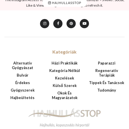
HAJHULLASSTOP
Like & View > Instagram Feed Setting, to refresh it.
Kategóriák
Alternatív
Házi Praktikák
Paparazzi
Gyógyászat
Kategória Nélkül
Regeneratív
Bulvár
Terápiák
Kezelések
Érdekes
Tippek És Tanácsok
Külső Szerek
Gyógyszerek
Tudomány
Okok És
Hajbeültetés
Magyarázatok
Hajhullás, kopaszodás hírportál