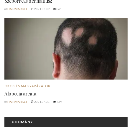
Szeborreás dermatitisz
@
HAIRMARKET
2021.05.09.
861
OKOK ÉS MAGYARÁZATOK
Alopecia areata
@
HAIRMARKET
2021.04.30.
739
TUDOMÁNY