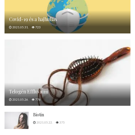
Covid-19 és a hajhullás
2021.05.31.
723
Telogén Effluvium
2021.05.26.
776
Biotin
2021.05.22.
375