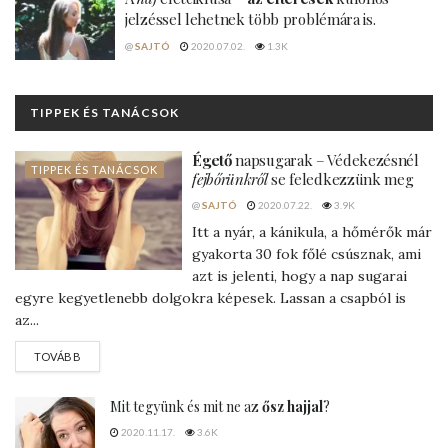
jelzéssel lehetnek több problémára is.
@
SAJTÓ
2020.07.02.
1.3K
TIPPEK ÉS TANÁCSOK
Égető
napsugarak – Védekezésnél
TIPPEK ÉS TANÁCSOK
fejbőrünkről
se feledkezzünk meg
@
SAJTÓ
2020.07.22.
3.9K
Itt a nyár, a kánikula, a hőmérők már
gyakorta 30 fok főlé csúsznak, ami
azt is jelenti, hogy a nap sugarai
egyre kegyetlenebb dolgokra képesek. Lassan a csapból is
az...
DETAILS
TOVÁBB
Mit tegyünk és mit ne az
ősz hajjal
?
2020.11.17.
3.6K