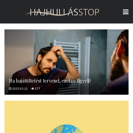
Ha hajátültetést tervezel, ezekre figyelj!
2025.03.12.
177