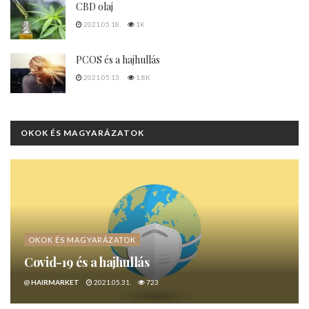
CBD olaj
2021.05.18.
1K
PCOS és a hajhullás
2021.05.13.
1.8K
OKOK ÉS MAGYARÁZATOK
OKOK ÉS MAGYARÁZATOK
Covid-19 és a hajhullás
@
HAIRMARKET
2021.05.31.
723