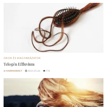
OKOK ÉS MAGYARÁZATOK
Telogén Effluvium
@
HAIRMARKET
2021.05.26.
776