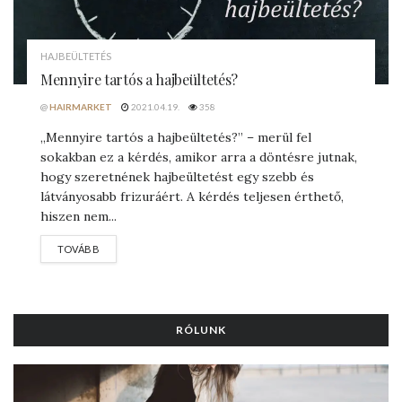
HAJBEÜLTETÉS
Mennyire tartós a hajbeültetés?
@
HAIRMARKET
2021.04.19.
358
„Mennyire tartós a hajbeültetés?” – merül fel
sokakban ez a kérdés, amikor arra a döntésre jutnak,
hogy szeretnének hajbeültetést egy szebb és
látványosabb frizuráért. A kérdés teljesen érthető,
hiszen nem...
DETAILS
TOVÁBB
RÓLUNK