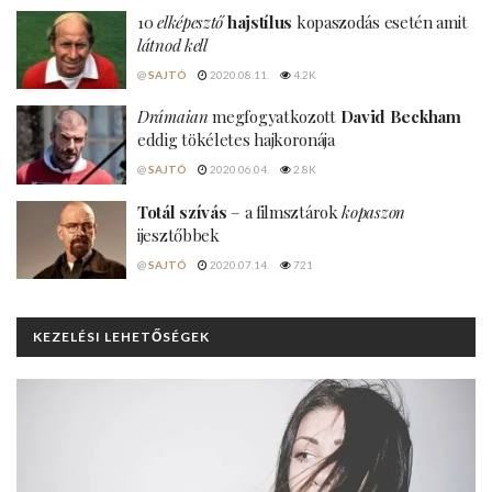
10
elképesztő
hajstílus
kopaszodás esetén amit
látnod kell
@
SAJTÓ
2020.08.11.
4.2K
Drámaian
megfogyatkozott
David Beckham
eddig tökéletes hajkoronája
@
SAJTÓ
2020.06.04.
2.8K
Totál szívás
– a filmsztárok
kopaszon
ijesztőbbek
@
SAJTÓ
2020.07.14.
721
KEZELÉSI LEHETŐSÉGEK