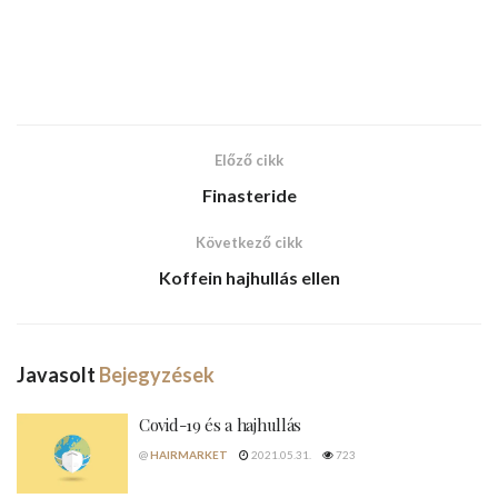
Előző cikk
Finasteride
Következő cikk
Koffein hajhullás ellen
Javasolt
Bejegyzések
Covid-19 és a hajhullás
@
HAIRMARKET
2021.05.31.
723