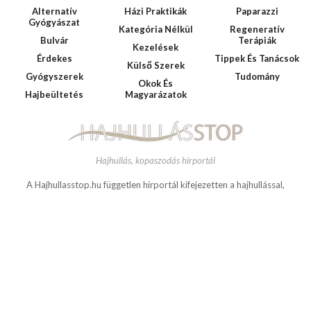
The Instagram Access Token is expired, Go to the Customizer > JNews : Social,
HAJHULLASSTOP
Like & View > Instagram Feed Setting, to refresh it.
Kategóriák
Alternatív
Házi Praktikák
Paparazzi
Gyógyászat
Kategória Nélkül
Regeneratív
Bulvár
Terápiák
Kezelések
Érdekes
Tippek És Tanácsok
Külső Szerek