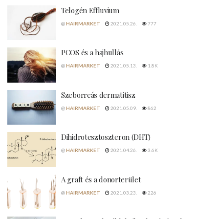
Telogén Effluvium
@
HAIRMARKET
2021.05.26.
777
PCOS és a hajhullás
@
HAIRMARKET
2021.05.13.
1.8K
Szeborreás dermatitisz
@
HAIRMARKET
2021.05.09.
862
Dihidrotesztoszteron (DHT)
@
HAIRMARKET
2021.04.26.
3.6K
A graft és a donorterület
@
HAIRMARKET
2021.03.23.
226