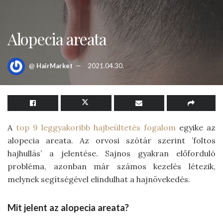
Alopecia areata
@
HairMarket
2021.04.30.
A
top 9 leggyakoribb hajbeültetés fogalom
egyike az
alopecia areata. Az orvosi szótár szerint ’foltos
hajhullás’ a jelentése. Sajnos gyakran előforduló
probléma, azonban már számos kezelés létezik,
melynek segítségével elindulhat a hajnövekedés.
Mit jelent az alopecia areata?