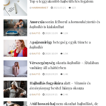
Top 9 leggyakoribb hajbeültetés fogalom
@
HAIRMARKET
2021.03.21.
123
Anorexia
során felborul a
hormonháztartás
és
hajhullás
is kialakulhat
@
SAJTÓ
2020.11.09.
1.2K
A
pajzsmirigy
betegség egyik tünete a
hajhullás
@
SAJTÓ
2020.10.09.
1.5K
Vérszegénység
okozta
hajhullás
– Általában
vashiány áll a háttérben
@
SAJTÓ
2020.09.29.
1.4K
Hajhullás fogyókúra
alatt –
Vitamin
és
ásványianyag
bevitel hiánya okozza
@
SAJTÓ
2020.09.15.
2.4K
A
túl hosszú haj
nem okozhat hajhullást, de