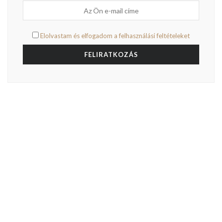
Hírlevél
Vezetéknév
Keresztnév
E-mail cím:
Elolvastam és elfogadom a felhasználási feltételeket