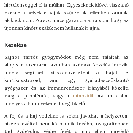
hirtelenséggel el is múlhat. Egyeseknek idővel visszanő
ezekre a helyekre hajuk, szőrzetük, ellenben vannak,
akiknek nem. Persze nincs garancia arra sem, hogy az
újonnan kinőtt szálak nem hullanak ki újra.
Kezelése
Sajnos tartós gyógymódot még nem találtak az
alopecia areatara, azonban számos kezelés létezik,
amely segíthet visszanöveszteni a hajat. A
kortikoszteroid, ami egy gyulladáscsökkentő
gyógyszer és az immunrendszer irányából közelíti
meg a problémát, vagy a
minoxidil
, az anthralin,
amelyek a hajnövekedést segítik elő.
A fej és a haj védelme is sokat javíthat a helyzeten,
hiszen ezáltal nem károsodik tovább, nyugodtabban
tud gyógyulni. Védje fejét a nap ellen napvédő