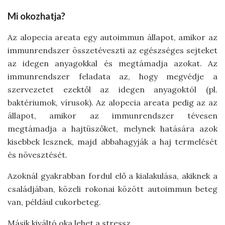
Mi okozhatja?
Az alopecia areata egy autoimmun állapot, amikor az
immunrendszer összetéveszti az egészséges sejteket
az idegen anyagokkal és megtámadja azokat. Az
immunrendszer feladata az, hogy megvédje a
szervezetet ezektől az idegen anyagoktól (pl.
baktériumok, vírusok). Az alopecia areata pedig az az
állapot, amikor az immunrendszer tévesen
megtámadja a hajtüszőket, melynek hatására azok
kisebbek lesznek, majd abbahagyják a haj termelését
és növesztését.
Azoknál gyakrabban fordul elő a kialakulása, akiknek a
családjában, közeli rokonai között autoimmun beteg
van, például cukorbeteg.
Másik kiváltó oka lehet a stressz.