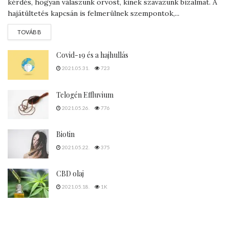
HAJBEÜLTETÉS
Ha hajátültetést tervezel, ezekre figyelj!
@
SAJTÓ
2025.03.12.
177
Bármilyen orvosi segítségre van szükségünk mindig nagy
kérdés, hogyan válaszunk orvost, kinek szavazunk bizalmat. A
hajátültetés kapcsán is felmerülnek szempontok,...
DETAILS
TOVÁBB