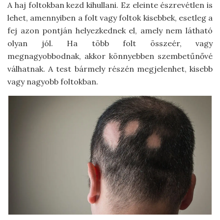
A haj foltokban kezd kihullani. Ez eleinte észrevétlen is
lehet, amennyiben a folt vagy foltok kisebbek, esetleg a
fej azon pontján helyezkednek el, amely nem látható
olyan jól. Ha több folt összeér, vagy
megnagyobbodnak, akkor könnyebben szembetűnővé
válhatnak. A test bármely részén megjelenhet, kisebb
vagy nagyobb foltokban.