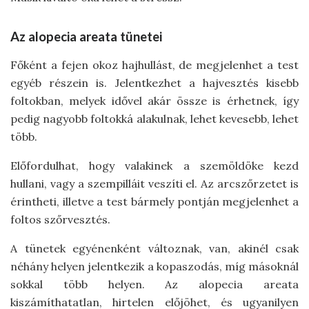
Az alopecia areata tünetei
Főként a fejen okoz hajhullást, de megjelenhet a test
egyéb részein is. Jelentkezhet a hajvesztés kisebb
foltokban, melyek idővel akár össze is érhetnek, így
pedig nagyobb foltokká alakulnak, lehet kevesebb, lehet
több.
Előfordulhat, hogy valakinek a szemöldöke kezd
hullani, vagy a szempilláit veszíti el. Az arcszőrzetet is
érintheti, illetve a test bármely pontján megjelenhet a
foltos szőrvesztés.
A tünetek egyénenként változnak, van, akinél csak
néhány helyen jelentkezik a kopaszodás, míg másoknál
sokkal több helyen. Az alopecia areata
kiszámíthatatlan, hirtelen előjöhet, és ugyanilyen