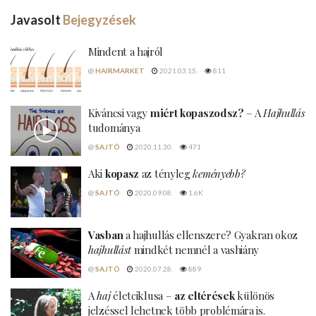
Javasolt
Bejegyzések
Mindent a hajról
@
HAIRMARKET
2021.03.15.
811
Kiváncsi vagy
miért kopaszodsz?
– A
Hajhullás
tudománya
@
SAJTÓ
2020.11.30.
471
Aki
kopasz
az tényleg
keményebb?
@
SAJTÓ
2020.09.08.
1.6K
Vasban
a hajhullás ellenszere? Gyakran okoz
hajhullást
mindkét nemnél a vashiány
@
SAJTÓ
2020.07.28.
889
A
haj
életciklusa –
az eltérések
különös
jelzéssel lehetnek több problémára is.