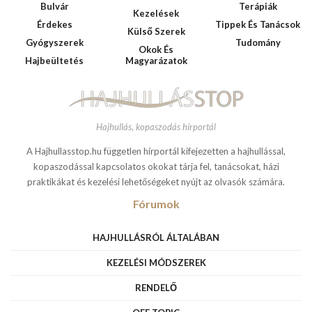
Bulvár
Terápiák
Kezelések
Érdekes
Tippek És Tanácsok
Külső Szerek
Gyógyszerek
Tudomány
Okok És
Hajbeültetés
Magyarázatok
Hajhullás, kopaszodás hírportál
A Hajhullasstop.hu független hírportál kifejezetten a hajhullással,
kopaszodással kapcsolatos okokat tárja fel, tanácsokat, házi
praktikákat és kezelési lehetőségeket nyújt az olvasók számára.
Fórumok
HAJHULLÁSRÓL ÁLTALÁBAN
KEZELÉSI MÓDSZEREK
RENDELŐ