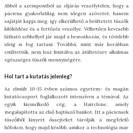
Abból a szempontból az eljárás veszélytelen, hogy a
páciens gyakorlatilag nem idegen szövetet, hanem
sajátját kapja meg, így elkerülhető a beültetett tüszők
kilökődése és a fertőzés veszélye. Vélhetően kevesebb
látható sebhellyel jár majd a beavatkozás, és rövidebb
ideig is fog tartani. Továbbá, mint már korábban
említettük, nem lesz limitálva az átültetésre alkalmas
egészséges tüszők mennyiségére.
Hol tart a kutatás jelenleg?
Az elmúlt 10-15 évben számos egyetem- és magán
kutatócsoport foglalkozott intenzíven a témával. Az
egyik kiemelkedő cég, a Hairclone, amely
megalapította az első hajtüsző bankot. Itt a páciensek
tüszőiből kinyert őssejteket tárolják a megfelelő
hőfokon, hogy majd később, amikor a technológia már