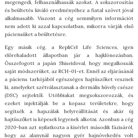
megengedi, felhasználhassák azokat. A sokszorosítás
és beültetés kiváló eredményéhez a fiatal szövet jóval
alkalmasabb. Viszont a cég semmilyen információt
nem adott ki azzal kapcsolatban, mikorra várják első
páciensüket a beültetésre.
Egy másik cég, a RepliCel Life Sciences, igen
előrehaladott állapotban jár a hajklónozásban.
Összefogott a japán Shiseidoval, hogy megalkossák
saját módszerüket, az RCH-01-et. Ennél az eljárásánál
a páciens tarkójából egészséges hajtüszőket vesznek
ki, amelyeket szétválasztanak a dermális hüvely csésze
(DSC) sejtektől. Utóbbiakat megsokszorozzák, és
ezeket injektálják be a kopasz területekre, hogy
segítsék a hajszálak helyreállítását és akár új
hajtüszőket is képesek legyenek alkotni. Azonban a cég
2020-ban azt nyilatkozta a kísérlet második fázisáról,
hogy az alanynál nagyon gyér hajnövekedés volt