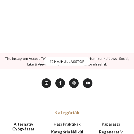
The Instagram Access Token is expired, Go to the Customizer > JNews : Social,
HAJHULLASSTOP
Like & View > Instagram Feed Setting, to refresh it.
Kategóriák
Alternatív
Házi Praktikák
Paparazzi
Gyógyászat
Kategória Nélkül
Regeneratív