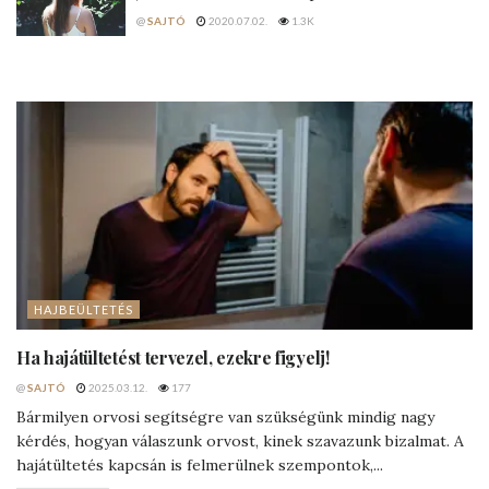
@
SAJTÓ
2020.07.02.
1.3K
HAJBEÜLTETÉS
Ha hajátültetést tervezel, ezekre figyelj!
@
SAJTÓ
2025.03.12.
177
Bármilyen orvosi segítségre van szükségünk mindig nagy
kérdés, hogyan válaszunk orvost, kinek szavazunk bizalmat. A
hajátültetés kapcsán is felmerülnek szempontok,...