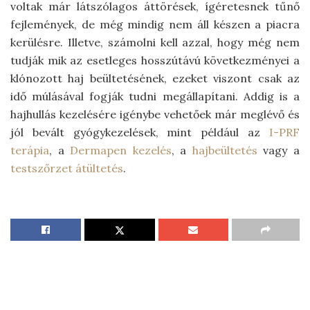
voltak már látszólagos áttörések, ígéretesnek tűnő
fejlemények, de még mindig nem áll készen a piacra
kerülésre. Illetve, számolni kell azzal, hogy még nem
tudják mik az esetleges hosszútávú következményei a
klónozott haj beültetésének, ezeket viszont csak az
idő múlásával fogják tudni megállapítani. Addig is a
hajhullás kezelésére igénybe vehetőek már meglévő és
jól bevált gyógykezelések, mint például az
I-PRF
terápia
, a
Dermapen kezelés
, a
hajbeültetés
vagy a
testszőrzet átültetés
.