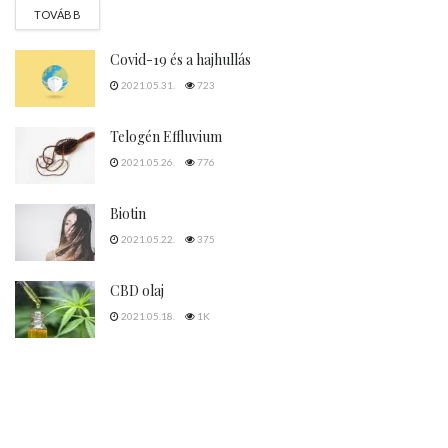
DETAILS
TOVÁBB
Covid-19 és a hajhullás
2021.05.31.
723
Telogén Effluvium
2021.05.26.
776
Biotin
2021.05.22.
375
CBD olaj
2021.05.18.
1K