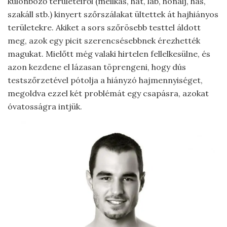
különböző területeiről (mellkas, hát, láb, hónalj, has,
szakáll stb.) kinyert szőrszálakat ültettek át hajhiányos
területekre. Akiket a sors szőrösebb testtel áldott
meg, azok egy picit szerencsésebbnek érezhették
magukat. Mielőtt még valaki hirtelen fellelkesülne, és
azon kezdene el lázasan töprengeni, hogy dús
testszőrzetével pótolja a hiányzó hajmennyiséget,
megoldva ezzel két problémát egy csapásra, azokat
óvatosságra intjük.