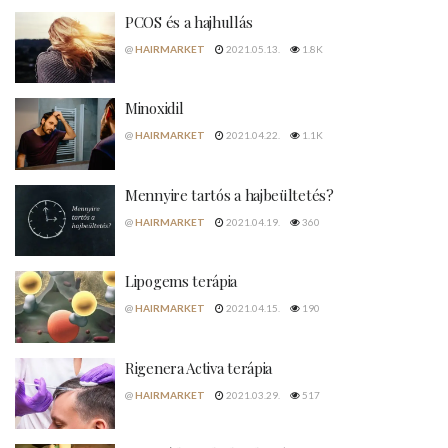
PCOS és a hajhullás
@
HAIRMARKET
2021.05.13.
1.8K
Minoxidil
@
HAIRMARKET
2021.04.22.
1.1K
Mennyire tartós a hajbeültetés?
@
HAIRMARKET
2021.04.19.
360
Lipogems terápia
@
HAIRMARKET
2021.04.15.
190
Rigenera Activa terápia
@
HAIRMARKET
2021.03.29.
517