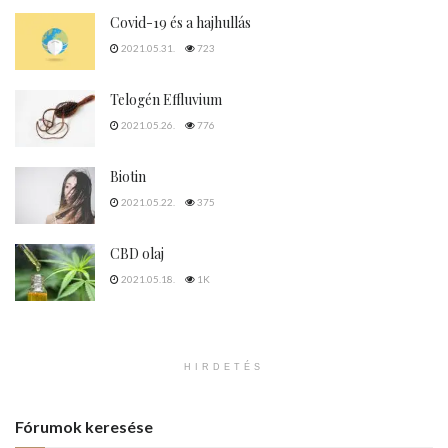
HAJBEÜLTETÉS
Ha hajátültetést tervezel, ezekre figyelj!
@
SAJTÓ
2025.03.12.
177
Bármilyen orvosi segítségre van szükségünk mindig nagy
kérdés, hogyan válaszunk orvost, kinek szavazunk bizalmat. A
hajátültetés kapcsán is felmerülnek szempontok,...
DETAILS
TOVÁBB
Covid-19 és a hajhullás
2021.05.31.
723
Telogén Effluvium