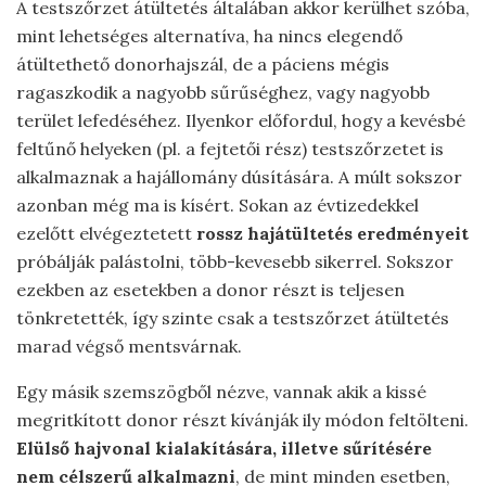
A testszőrzet átültetés általában akkor kerülhet szóba,
mint lehetséges alternatíva, ha nincs elegendő
átültethető donorhajszál, de a páciens mégis
ragaszkodik a nagyobb sűrűséghez, vagy nagyobb
terület lefedéséhez. Ilyenkor előfordul, hogy a kevésbé
feltűnő helyeken (pl. a fejtetői rész) testszőrzetet is
alkalmaznak a hajállomány dúsítására. A múlt sokszor
azonban még ma is kísért. Sokan az évtizedekkel
ezelőtt elvégeztetett
rossz hajátültetés eredményeit
próbálják palástolni, több-kevesebb sikerrel. Sokszor
ezekben az esetekben a donor részt is teljesen
tönkretették, így szinte csak a testszőrzet átültetés
marad végső mentsvárnak.
Egy másik szemszögből nézve, vannak akik a kissé
megritkított donor részt kívánják ily módon feltölteni.
Elülső hajvonal kialakítására, illetve sűrítésére
nem célszerű alkalmazni
, de mint minden esetben,