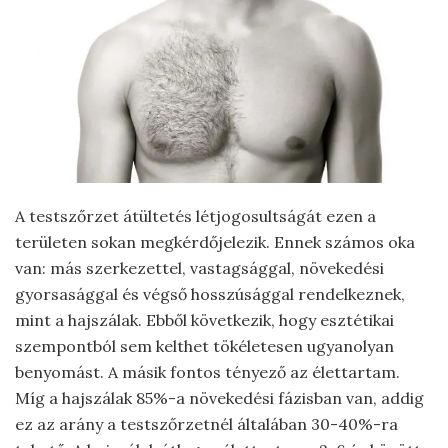
A testszőrzet átültetés létjogosultságát ezen a
területen sokan megkérdőjelezik. Ennek számos oka
van: más szerkezettel, vastagsággal, növekedési
gyorsasággal és végső hosszúsággal rendelkeznek,
mint a hajszálak. Ebből következik, hogy esztétikai
szempontból sem kelthet tökéletesen ugyanolyan
benyomást. A másik fontos tényező az élettartam.
Míg a hajszálak 85%-a növekedési fázisban van, addig
ez az arány a testszőrzetnél általában 30-40%-ra