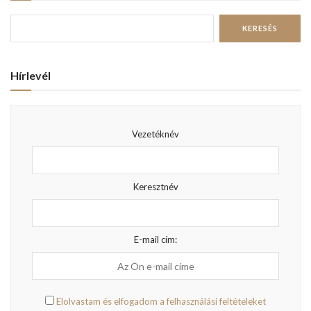
2021.05.26.
776
Biotin
2021.05.22.
375
CBD olaj
2021.05.18.
1K
HIRDETÉS
Fórumok keresése