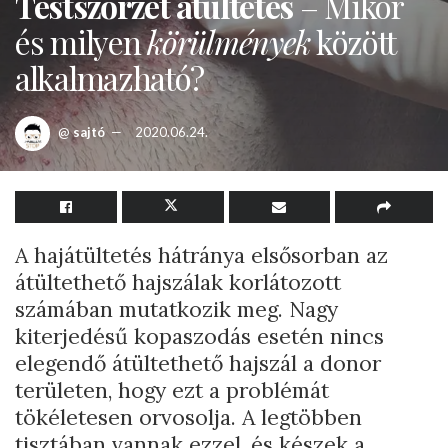
Testszőrzet átültetés
– Mikor
és milyen
körülmények
között
alkalmazható?
@
sajtó
2020.06.24.
A hajátültetés hátránya elsősorban az
átültethető hajszálak korlátozott
számában mutatkozik meg. Nagy
kiterjedésű kopaszodás esetén nincs
elegendő átültethető hajszál a donor
területen, hogy ezt a problémát
tökéletesen orvosolja. A legtöbben
tisztában vannak ezzel, és készek a