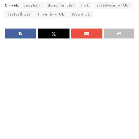
Címkék:
bodyhair
donor terület
FUE
SafeSystem-FUE
testszőrzet
Trivellini-FUE
Waw-FUE