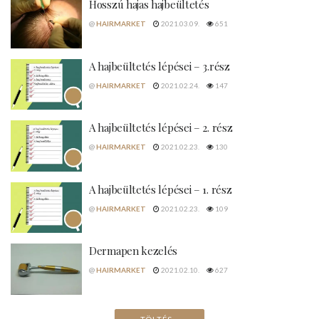
Hosszú hajas hajbeültetés
@
HAIRMARKET
2021.03.09.
651
A hajbeültetés lépései – 3.rész
@
HAIRMARKET
2021.02.24.
147
A hajbeültetés lépései – 2. rész
@
HAIRMARKET
2021.02.23.
130
A hajbeültetés lépései – 1. rész
@
HAIRMARKET
2021.02.23.
109
Dermapen kezelés
@
HAIRMARKET
2021.02.10.
627