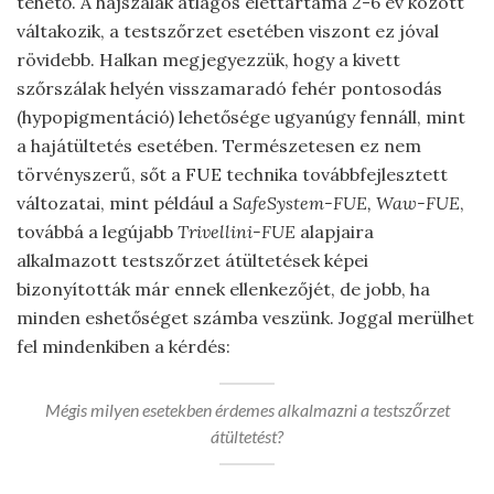
tehető. A hajszálak átlagos élettartama 2-6 év között
váltakozik, a testszőrzet esetében viszont ez jóval
rövidebb. Halkan megjegyezzük, hogy a kivett
szőrszálak helyén visszamaradó fehér pontosodás
(hypopigmentáció) lehetősége ugyanúgy fennáll, mint
a hajátültetés esetében. Természetesen ez nem
törvényszerű, sőt a FUE technika továbbfejlesztett
változatai, mint például a
SafeSystem-FUE, Waw-FUE
,
továbbá a legújabb
Trivellini-FUE
alapjaira
alkalmazott testszőrzet átültetések képei
bizonyították már ennek ellenkezőjét, de jobb, ha
minden eshetőséget számba veszünk. Joggal merülhet
fel mindenkiben a kérdés:
Mégis milyen esetekben érdemes alkalmazni a testszőrzet
átültetést?