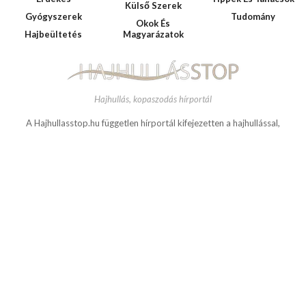
The Instagram Access Token is expired, Go to the Customizer > JNews : Social,
HAJHULLASSTOP
Like & View > Instagram Feed Setting, to refresh it.
Kategóriák
Alternatív
Házi Praktikák
Paparazzi
Gyógyászat
Kategória Nélkül
Regeneratív
Bulvár
Terápiák
Kezelések
Érdekes
Tippek És Tanácsok
Külső Szerek
Gyógyszerek
Tudomány
Okok És
Hajbeültetés
Magyarázatok