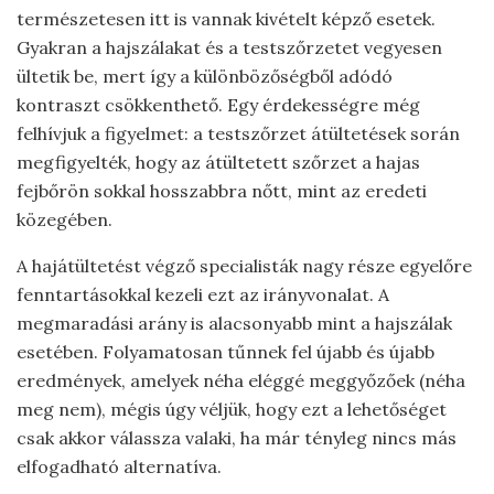
természetesen itt is vannak kivételt képző esetek.
Gyakran a hajszálakat és a testszőrzetet vegyesen
ültetik be, mert így a különbözőségből adódó
kontraszt csökkenthető. Egy érdekességre még
felhívjuk a figyelmet: a testszőrzet átültetések során
megfigyelték, hogy az átültetett szőrzet a hajas
fejbőrön sokkal hosszabbra nőtt, mint az eredeti
közegében.
A hajátültetést végző specialisták nagy része egyelőre
fenntartásokkal kezeli ezt az irányvonalat. A
megmaradási arány is alacsonyabb mint a hajszálak
esetében. Folyamatosan tűnnek fel újabb és újabb
eredmények, amelyek néha eléggé meggyőzőek (néha
meg nem), mégis úgy véljük, hogy ezt a lehetőséget
csak akkor válassza valaki, ha már tényleg nincs más
elfogadható alternatíva.