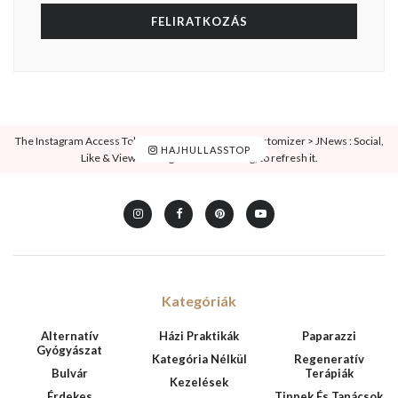
Hírlevél
Vezetéknév
Keresztnév
E-mail cím:
Elolvastam és elfogadom a felhasználási feltételeket