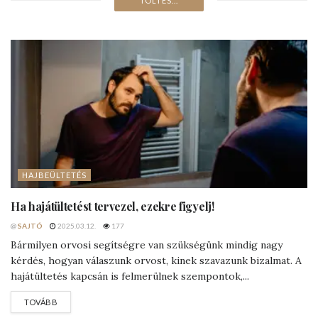
8 bizarr
hajhullás elleni
módszer a
múltból
@
SAJTÓ
2020.10.20.
663
A
világ
legdurvább
fejmasszázsa
@
SAJTÓ
2020.09.23.
2K
He shou wu – Mr.
Wu
haja
fekete marad
@
SAJTÓ
2020.06.30.
1K
Hogyan
működik
a
hajbeültetés
@
SAJTÓ
2020.07.01.
682
TOVÁBBIAK