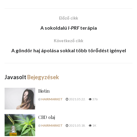
Előző cikk
A sokoldalú
I-PRF
terápia
Következő cikk
A
göndör haj
ápolása sokkal több törődést igényel
Javasolt
Bejegyzések
Biotin
@
HAIRMARKET
2021.05.22.
376
CBD olaj
@
HAIRMARKET
2021.05.18.
1K