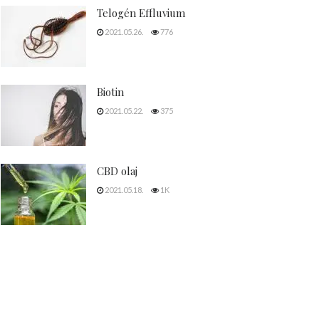
Telogén Effluvium
2021.05.26.
776
Biotin
2021.05.22.
375
CBD olaj
2021.05.18.
1K