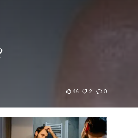
?
46
2
0