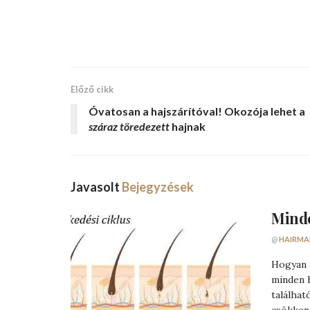
Előző cikk
Óvatosan a
hajszárítóval!
Okozója lehet a
száraz töredezett
hajnak
Javasolt
Bejegyzések
Minde
@
HAIRMA
Hogyan a
minden h
találhat