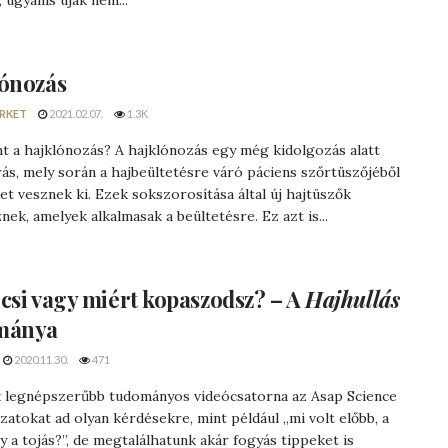
 ugyanis újak nem...
ónozás
RKET
2021.02.07.
1.3K
nt a hajklónozás? A hajklónozás egy még kidolgozás alatt
árás, mely során a hajbeültetésre váró páciens szőrtüszőjéből
et vesznek ki. Ezek sokszorosítása által új hajtüszők
nek, amelyek alkalmasak a beültetésre. Ez azt is...
csi vagy
miért kopaszodsz?
– A
Hajhullás
mánya
2020.11.30.
471
k legnépszerűbb tudományos videócsatorna az Asap Science
atokat ad olyan kérdésekre, mint például „mi volt előbb, a
y a tojás?”, de megtalálhatunk akár fogyás tippeket is