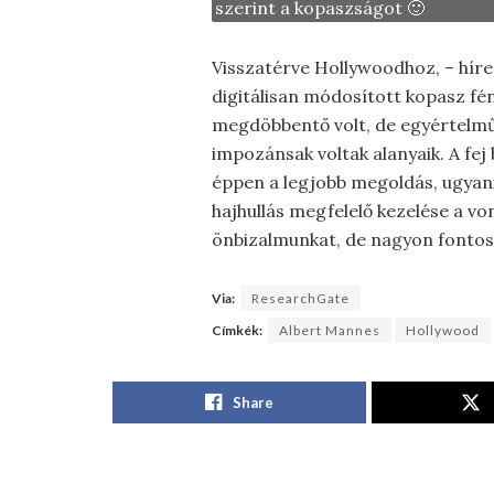
szerint a kopaszságot 🙂
Visszatérve Hollywoodhoz, – híres
digitálisan módosított kopasz f
megdöbbentő volt, de egyértelmű
impozánsak voltak alanyaik. A fe
éppen a legjobb megoldás, ugyanis
hajhullás megfelelő kezelése a vo
önbizalmunkat, de nagyon fontos
Via:
ResearchGate
Címkék:
Albert Mannes
Hollywood
Share