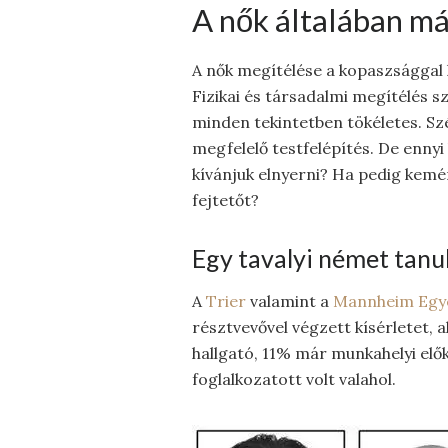
A nők általában má
A nők megítélése a kopaszságga
Fizikai és társadalmi megítélés 
minden tekintetben tökéletes. Szé
megfelelő testfelépítés. De ennyi
kívánjuk elnyerni? Ha pedig kemén
fejtetőt?
Egy tavalyi német tanu
A
Trier
valamint a
Mannheim Egy
résztvevővel végzett kísérletet, a
hallgató, 11% már munkahelyi elő
foglalkozatott volt valahol.