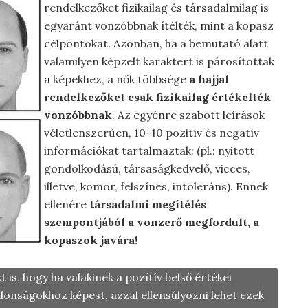
rendelkezőket fizikailag és társadalmilag is
egyaránt vonzóbbnak ítélték, mint a kopasz
célpontokat. Azonban, ha a bemutató alatt
valamilyen képzelt karaktert is párosítottak
a képekhez, a nők többsége
a hajjal
rendelkezőket csak fizikailag értékelték
vonzóbbnak
. Az egyénre szabott leírások
véletlenszerűen, 10-10 pozitív és negatív
információkat tartalmaztak: (pl.:
nyitott
gondolkodású, társaságkedvelő, vicces,
illetve, komor, felszínes, intoleráns). Ennek
ellenére
társadalmi megítélés
szempontjából a vonzerő megfordult, a
kopaszok javára!
 is, hogy ha valakinek a pozítív belső értékei
jdonságokhoz képest, azzal ellensúlyozni lehet ezek