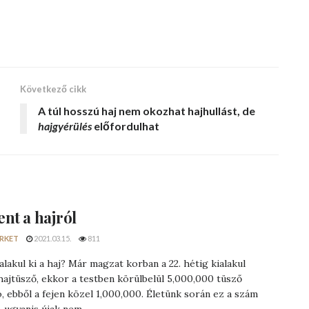
Következő cikk
A
túl hosszú haj
nem okozhat hajhullást, de
hajgyérülés
előfordulhat
nt a hajról
RKET
2021.03.15.
811
lakul ki a haj? Már magzat korban a 22. hétig kialakul
ajtüsző, ekkor a testben körülbelül 5,000,000 tüsző
ó, ebből a fejen közel 1,000,000. Életünk során ez a szám