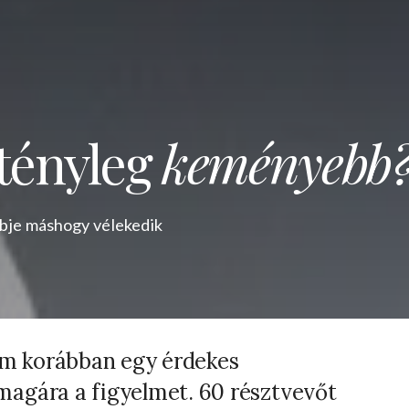
tényleg
keményebb
bbje máshogy vélekedik
em korábban egy érdekes
 magára a figyelmet. 60 résztvevőt