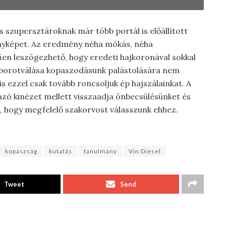
 szupersztároknak már több portál is előállított
ényképet. Az eredmény néha mókás, néha
en leszögezhető, hogy eredeti hajkoronával sokkal
j borotválása kopaszodásunk palástolására nem
 ezzel csak tovább roncsoljuk ép hajszálainkat. A
nzó kinézet mellett visszaadja önbecsülésünket és
, hogy megfelelő szakorvost válasszunk ehhez.
kopaszság
kutatás
tanulmány
Vin Diesel
Tweet
Send