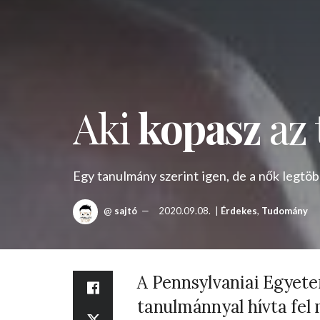
Aki
kopasz
az 
Egy tanulmány szerint igen, de a nők legtö
@
sajtó
2020.09.08.
|
Érdekes
,
Tudomány
A Pennsylvaniai Egyet
tanulmánnyal hívta fel