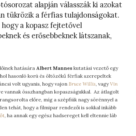
otósorozat alapján válasszák ki azokat
n tükrözik a férfias tulajdonságokat.
 hogy a kopasz fejtetővel
eknek és erősebbeknek látszanak,
lőinek hatására
Albert Mannes
kutatási vezető egy
ahol hasonló korú és öltözékű férfiak szerepeltek
áncsi volt ugyanis, hogy vajon
Bruce Willis
, vagy
Vin
re vannak összhangban kopaszságukkal. Az átlagolt
rangsorolta előre, míg a szépfiúk nagy sörénnyel a
tlen tehát, hogy a filmipar rendezői is sokkal inkább
őt
, ha annak egy egész hadsereget kell eltennie láb