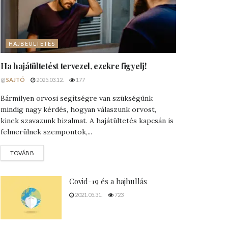
HAJBEÜLTETÉS
Ha hajátültetést tervezel, ezekre figyelj!
@
SAJTÓ
2025.03.12.
177
Bármilyen orvosi segítségre van szükségünk
mindig nagy kérdés, hogyan válaszunk orvost,
kinek szavazunk bizalmat. A hajátültetés kapcsán is
felmerülnek szempontok,...
DETAILS
TOVÁBB
Covid-19 és a hajhullás
2021.05.31.
723