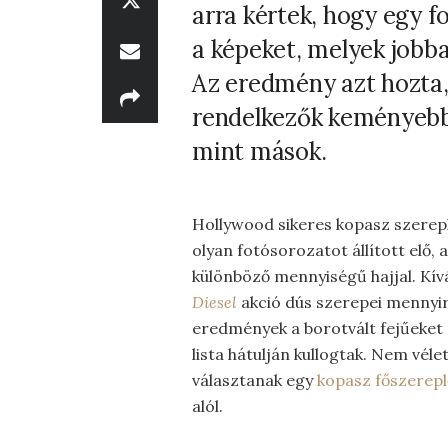
arra kértek, hogy egy f
a képeket, melyek jobba
Az eredmény azt hozta,
rendelkezők keményebb
mint mások.
Hollywood sikeres kopasz szerep
olyan fotósorozatot állított elő, 
különböző mennyiségű hajjal. Kív
Diesel
akció dús szerepei mennyi
eredmények a borotvált fejűeket 
lista hátulján kullogtak. Nem véle
választanak egy
kopasz főszerepl
alól.