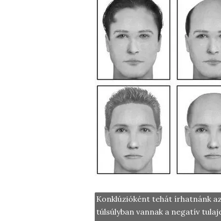
Konklúzióként tehát írhatnánk azt
túlsúlyban vannak a negatív tula