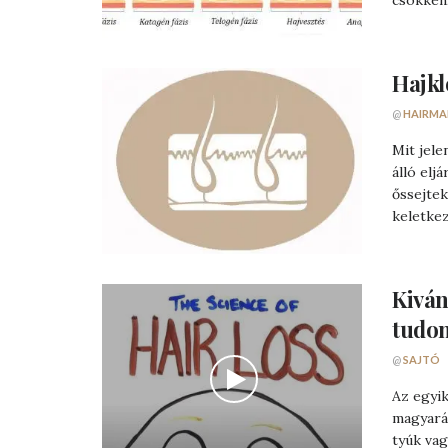
csökken,
Hajkl
@
HAIRMA
Mit jele
álló elj
őssejtek
keletkez
Kiván
tudo
@
SAJTÓ
Az egyi
magyaráz
tyúk vag