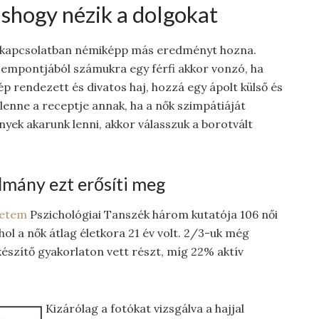
shogy nézik a dolgokat
l kapcsolatban némiképp más eredményt hozna.
szempontjából számukra egy férfi akkor vonzó, ha
p rendezett és divatos haj, hozzá egy ápolt külső és
 lenne a receptje annak, ha a nők szimpátiáját
yek akarunk lenni, akkor válasszuk a borotvált
lmány ezt erősíti meg
etem
Pszichológiai Tanszék három kutatója 106 női
hol a nők átlag életkora 21 év volt. 2/3-uk még
készítő gyakorlaton vett részt, míg 22% aktív
Kizárólag a fotókat vizsgálva a hajjal