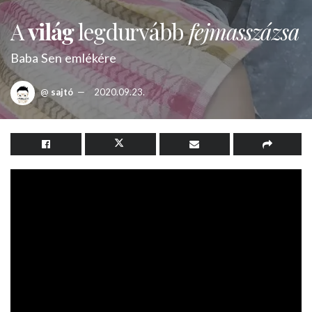
A
világ
legdurvább
fejmasszázsa
Baba Sen emlékére
@
sajtó
2020.09.23.