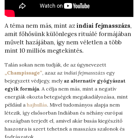
A téma nem más, mint az
indiai fejmasszázs
,
amit főhősünk különleges rituálé formájában
művelt hazájában, így nem véletlen a több
mint 10 milliós megtekintés.
Talán sokan nem tudják, de az úgynevezett
„Champissage”
, azaz az
indiai fejmasszázs
egy
bejegyzett védjegy, mely
az alternatív gyógyászat
egyik formája
. A célja nem más, mint a negatív
energiák okozta betegségek megakadályozása, mint
például a
hajhullás
. Mivel tudományos alapja nem
létezik, így elsősorban Indiában és néhány európai
országban terjedt el, amivel akár busás kiegészítő
haszonra is szert tehetnek a masszázs szalonok és
fodrászatok.