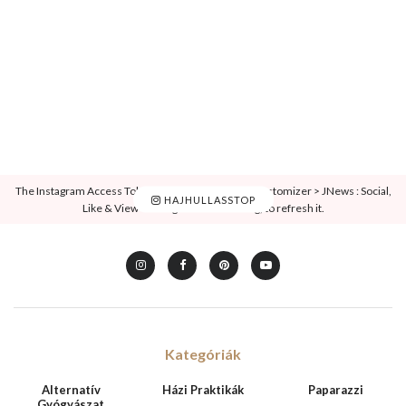
The Instagram Access Token is expired, Go to the Customizer > JNews : Social,
HAJHULLASSTOP
Like & View > Instagram Feed Setting, to refresh it.
Kategóriák
Alternatív
Házi Praktikák
Paparazzi
Gyógyászat