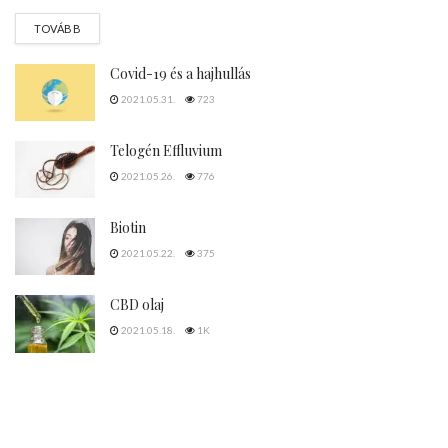
DETAILS
TOVÁBB
Covid-19 és a hajhullás
2021.05.31.
723
Telogén Effluvium
2021.05.26.
776
Biotin
2021.05.22.
375
CBD olaj
2021.05.18.
1K