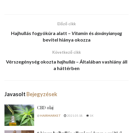
Előző cikk
Hajhullás fogyókúra
alatt –
Vitamin
és
ásványianyag
bevitel hiánya okozza
Következő cikk
Vérszegénység
okozta
hajhullás
– Általában vashiány áll
a háttérben
Javasolt
Bejegyzések
CBD olaj
@
HAIRMARKET
2021.05.18.
1K