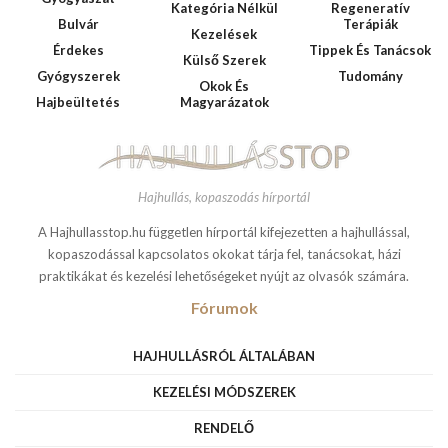
Kategória Nélkül
Regeneratív
Bulvár
Terápiák
Kezelések
Érdekes
Tippek És Tanácsok
Külső Szerek
Gyógyszerek
Tudomány
Okok És
Hajbeültetés
Magyarázatok
Hajhullás, kopaszodás hírportál
A Hajhullasstop.hu független hírportál kifejezetten a hajhullással,
kopaszodással kapcsolatos okokat tárja fel, tanácsokat, házi
praktikákat és kezelési lehetőségeket nyújt az olvasók számára.
Fórumok
HAJHULLÁSRÓL ÁLTALÁBAN
KEZELÉSI MÓDSZEREK
RENDELŐ