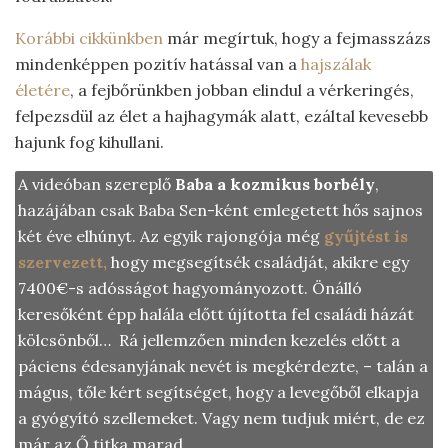
Korábbi cikkünkben
már megírtuk, hogy a fejmasszázs
mindenképpen pozitív hatással van a
hajszálak
életére
, a fejbőrünkben jobban elindul a vérkeringés,
felpezsdül az élet a hajhagymák alatt, ezáltal kevesebb
hajunk fog kihullani.
A videóban szereplő
Baba a kozmikus borbély
,
hazájában csak Baba Sen-ként emlegetett hős sajnos
két éve elhúnyt. Az egyik rajongója még
gyűjtést is
szervezett,
hogy megsegítsék családját, akikre egy
7400€-s adósságot hagyományozott. Önálló
keresőként épp halála előtt újította fel családi házát
kölcsönből… Rá jellemzően minden kezelés előtt a
páciens édesanyjának nevét is megkérdezte, – talán a
mágus, tőle kért segítséget, hogy a levegőből elkapja
a gyógyító szellemeket. Vagy nem tudjuk miért, de ez
már az Ő titka marad.