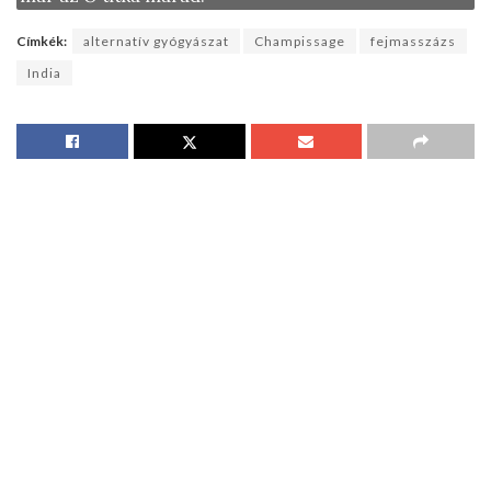
Címkék:
alternatív gyógyászat
Champissage
fejmasszázs
India