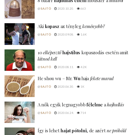
8 bizarr
hajhullás elleni
módszer a
múltból
@
SAJTÓ
2020.10.20.
663
Aki
kopasz
az tényleg
keményebb?
@
SAJTÓ
2020.09.08.
1.6K
10
elképesztő
hajstílus
kopaszodás esetén amit
látnod kell
@
SAJTÓ
2020.08.11.
4.2K
He shou wu – Mr.
Wu
haja
fekete marad
@
SAJTÓ
2020.06.30.
1K
A nők egyik legnagyobb
félelme
a
hajhullás
@
SAJTÓ
2020.06.24.
714
Így is lehet
hajat pótolni
, de azért
ne próbáld