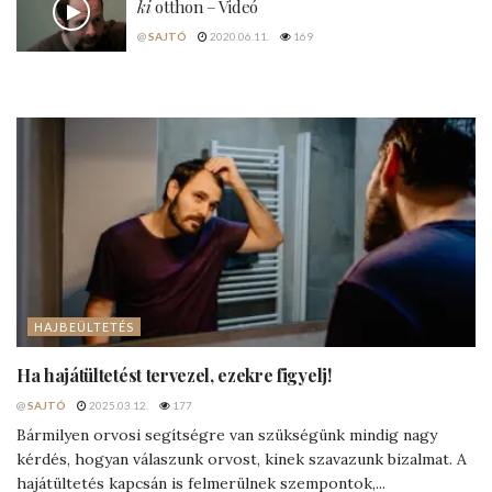
ki
otthon – Videó
@
SAJTÓ
2020.06.11.
169
HAJBEÜLTETÉS
Ha hajátültetést tervezel, ezekre figyelj!
@
SAJTÓ
2025.03.12.
177
Bármilyen orvosi segítségre van szükségünk mindig nagy
kérdés, hogyan válaszunk orvost, kinek szavazunk bizalmat. A
hajátültetés kapcsán is felmerülnek szempontok,...