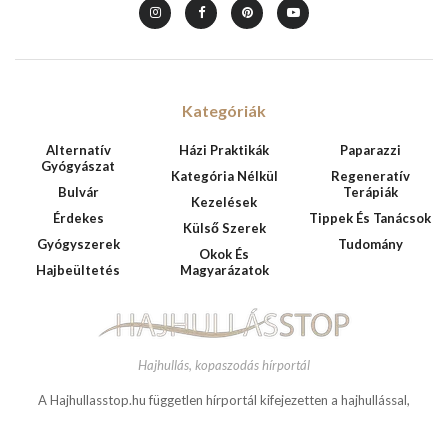
The Instagram Access Token is expired, Go to the Customizer > JNews : Social,
HAJHULLASSTOP
Like & View > Instagram Feed Setting, to refresh it.