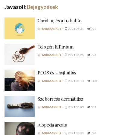
Javasolt
Bejegyzések
Covid-19 és a hajhullás
@
HAIRMARKET
2021.05.31.
723
Telogén Effluvium
@
HAIRMARKET
2021.05.26.
776
PCOS és a hajhullás
@
HAIRMARKET
2021.05.13.
1.8K
Szeborreás dermatitisz
@
HAIRMARKET
2021.05.09.
861
Alopecia areata
@
HAIRMARKET
2021.04.30.
744