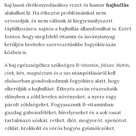
haj lassú elvékonyodásához vezet és hamar
hajhullás
alakulhat ki. Ha étkezési problémáinkat nem
orvosoljuk, és nem váltunk át kiegyensúlyozott
táplálkozásra, sajnos a hajhullás állandósulhat is. Ezért
fontos, hogy megfelelő vitamin és ásványianyag
kerüljön bevitelre szervezetünkbe fogyókúrázás
közben is.
A haj egészségéhez szükséges
B-vitamin, folsav, biotin,
cink, kén, magnézium és a vas
utánpótlásáról kell
elsősorban gondoskodnunk fogyókúra alatt, hogy
elkerüljük a hajhullást. Étkezés során részesítsük
előnyben a zöld leveles növényeket, a nyers vagy
párolt zöldségeket, Fogyasszunk B-vitaminban
gazdag gabonaféléket, hüvelyeseket és a sok vasat
tartalmazó sóskát, retket, diót, mogyorót, spenótot,
céklát, brokkolit és vörös bogyós gyümölcsöket.