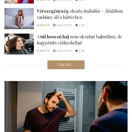
Vérszegénység
okozta
hajhullás
– Általában
vashiány áll a háttérben
@
SAJTÓ
2020.09.29.
1.4K
A
túl hosszú haj
nem okozhat hajhullást, de
hajgyérülés
előfordulhat
@
SAJTÓ
2020.09.08.
2.9K
A
fogamzásgátló tabletta
hatása a
hajra
@
SAJTÓ
2020.08.18.
5.9K
Terhesség
utáni hajhullás – ha sokáig
elhúzódik
szakemberhez
kell fordulni
@
SAJTÓ
2020.09.15.
443
4 lehetséges ok
viszkető fejbőr
esetén
@
SAJTÓ
2020.07.22.
13.7K