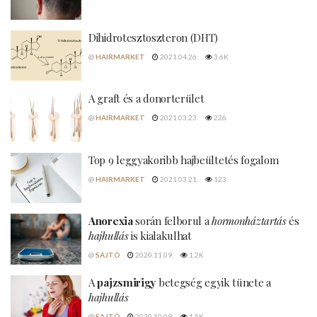
Dihidrotesztoszteron (DHT)
@
HAIRMARKET
2021.04.26.
3.6K
A graft és a donorterület
@
HAIRMARKET
2021.03.23.
226
Top 9 leggyakoribb hajbeültetés fogalom
@
HAIRMARKET
2021.03.21.
123
Anorexia
során felborul a
hormonháztartás
és
hajhullás
is kialakulhat
@
SAJTÓ
2020.11.09.
1.2K
A
pajzsmirigy
betegség egyik tünete a
hajhullás
@
SAJTÓ
2020.10.09.
1.5K