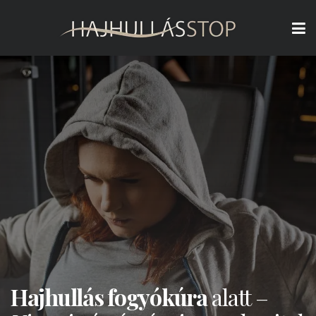
Hajhullás fogyókúra
alatt –