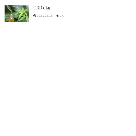
Bármilyen orvosi segítségre van szükségünk mindig nagy
kérdés, hogyan válaszunk orvost, kinek szavazunk bizalmat. A
hajátültetés kapcsán is felmerülnek szempontok,...
DETAILS
TOVÁBB
Covid-19 és a hajhullás
2021.05.31.
723
Telogén Effluvium
2021.05.26.
776
Biotin
2021.05.22.
375
CBD olaj
2021.05.18.
1K