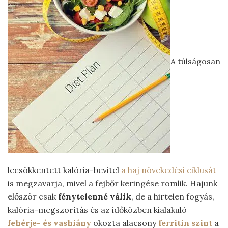
A túlságosan
lecsökkentett kalória-bevitel
a haj növekedési ciklusát
is megzavarja, mivel a fejbőr keringése romlik. Hajunk
először csak
fénytelenné válik
, de a hirtelen fogyás,
kalória-megszorítás és az időközben kialakuló
fehérje- és vashiány
okozta alacsony
ferritin szint
a