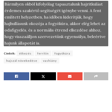
Bármilyen okból kifolyólag tapasztalunk hajritkulást
érdemes szakértő segítségét igénybe venni. A fent
említett helyzetben, ha időben kiderítjük, hogy
hajhullásunk okozója a fogyókúra, akkor elég lehet az
odafigyelés, és a normális étrend elkezdése ahhoz,
hogy visszaálljon szervezetünk egyensúlya, beleértve
hajunk állapotát is.
Címkék:
étkezés
ferritin
fogyókúra
hajszál növekedése
vashiány