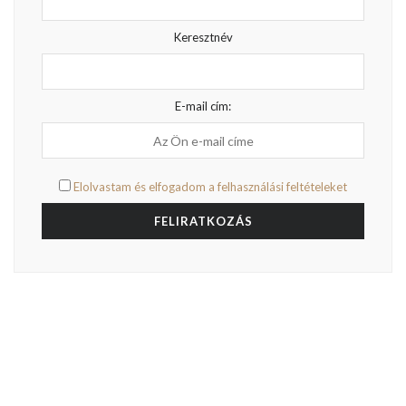
HIRDETÉS
Fórumok keresése
Hírlevél
Vezetéknév
Keresztnév