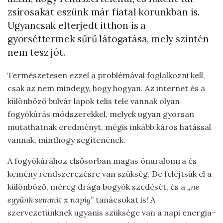
zsírosakat eszünk már fiatal korunkban is.
Ugyancsak elterjedt itthon is a
gyorséttermek sűrű látogatása, mely szintén
nem tesz jót.
Természetesen ezzel a problémával foglalkozni kell,
csak az nem mindegy, hogy hogyan. Az internet és a
különböző bulvár lapok telis tele vannak olyan
fogyókúrás módszerekkel, melyek ugyan gyorsan
mutathatnak eredményt, mégis inkább káros hatással
vannak, minthogy segítenének.
A fogyókúrához elsősorban magas önuralomra és
kemény rendszerezésre van szükség. De felejtsük el a
különböző, méreg drága bogyók szedését, és a
„ne
együnk semmit x napig”
tanácsokat is! A
szervezetünknek ugyanis szüksége van a napi energia-