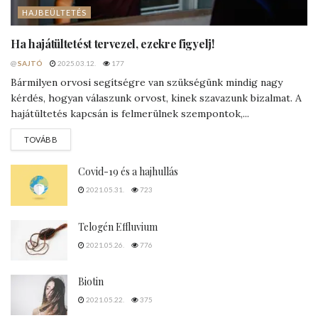
5 biztos jel
, hogy hajunk
genetikai okok
miatt
hullik
@
SAJTÓ
2020.06.18.
6.9K
TOVÁBBIAK
HAJBEÜLTETÉS
Ha hajátültetést tervezel, ezekre figyelj!
@
SAJTÓ
2025.03.12.
177