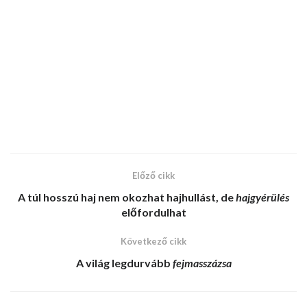
Előző cikk
A
túl hosszú haj
nem okozhat hajhullást, de
hajgyérülés
előfordulhat
Következő cikk
A
világ
legdurvább
fejmasszázsa