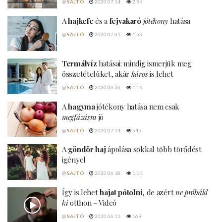
@
SAJTÓ
2020.07.14.
2.5K
A
hajkefe
és a
fejvakaró
jótékony
hatása
@
SAJTÓ
2020.07.01.
1.5K
Termálvíz
hatásai: mindig ismerjük meg
összetételüket, akár
káros
is lehet
@
SAJTÓ
2020.06.26.
1.1K
A
hagyma
jótékony hatása nem csak
megfázásra
jó
@
SAJTÓ
2020.07.14.
545
A
göndör haj
ápolása sokkal több törődést
igényel
@
SAJTÓ
2020.06.18.
1.1K
Így is lehet
hajat pótolni
, de azért
ne próbáld
ki
otthon – Videó
@
SAJTÓ
2020.06.11.
169