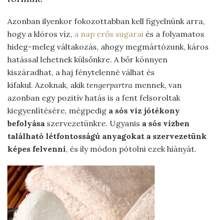
Azonban ilyenkor fokozottabban kell figyelnünk arra,
hogy a klóros víz,
a nap erős sugarai
és a folyamatos
hideg-meleg váltakozás, ahogy megmártózunk, káros
hatással lehetnek külsőnkre. A bőr könnyen
kiszáradhat, a haj fénytelenné válhat és
kifakul. Azoknak, akik
tengerpartra
mennek, van
azonban egy pozitív hatás is a fent felsoroltak
kiegyenlítésére, mégpedig
a sós víz jótékony
befolyása
szervezetünkre. Ugyanis
a sós vízben
található létfontosságú anyagokat a szervezetünk
képes felvenni
, és ily módon pótolni ezek hiányát.