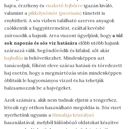
hajra, érzékeny és
viszkető fejbőrre
igazán kiváló,
valamint a
pikkelysömör (psoriasis)
tüneteit is
enyhítheti. A sós vízben található szerves anyagok
csökkentik a faggyútermelést, ezáltal kevésbé
zsírosodik a hajunk. Arra viszont ügyeljünk, hogy
a túl
sok napozás és sós víz hatására
előbb utóbb hajunk
szárazzá válik, begöndörödik és kifakul, sőt akár
hajhullás
is bekövetkezhet. Mindenképpen azt
tanácsoljuk, főként eleve száraz hatású és töredezett
haj esetén, hogy a megmártózás után mindenképpen
öblítsük le hagyományos vízzel és ha tehetjük
balzsamozzuk be a hajvégeket.
Azok számára, akik nem tudnak eljutni a tengerhez,
létezik egy otthon használható megoldás is. Sós vizet
nyerhetünk ugyanis a
Himalája kristálysó
használatával, melyből különböző oldatokat készítve