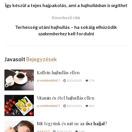
Így készül a
tejes hajpakolás
, ami a
hajhullásban is segíthet
Következő cikk
Terhesség
utáni hajhullás – ha sokáig elhúzódik
szakemberhez
kell fordulni
Javasolt
Bejegyzések
Koffein hajhullás ellen
@
HAIRMARKET
2021.05.05.
774
Vitamin és étel hajhullás ellen
@
HAIRMARKET
2021.03.01.
363
Mit tegyünk és mit ne az
ősz hajjal
?
@
SAJTÓ
2020.11.17.
3.6K