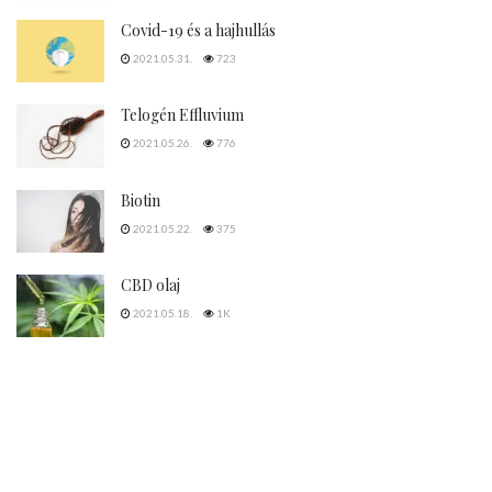
Covid-19 és a hajhullás
2021.05.31.
723
Telogén Effluvium
2021.05.26.
776
Biotin
2021.05.22.
375
CBD olaj
2021.05.18.
1K