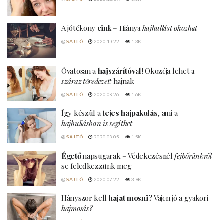
A jótékony
cink
– Hiánya
hajhullást okozhat
@
SAJTÓ
2020.10.22.
1.3K
Óvatosan a
hajszárítóval!
Okozója lehet a
száraz töredezett
hajnak
@
SAJTÓ
2020.08.26.
1.6K
Így készül a
tejes hajpakolás
, ami a
hajhullásban is segíthet
@
SAJTÓ
2020.08.05.
1.5K
Égető
napsugarak – Védekezésnél
fejbőrünkről
se feledkezzünk meg
@
SAJTÓ
2020.07.22.
3.9K
Hányszor kell
hajat mosni?
Vajon jó a gyakori
hajmosás?