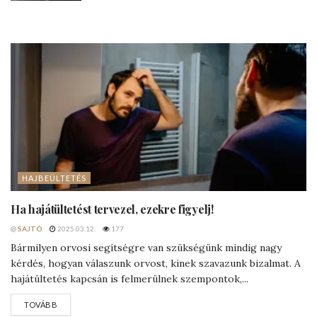
HAJBEÜLTETÉS
Ha hajátültetést tervezel, ezekre figyelj!
@
SAJTÓ
2025.03.12.
177
Bármilyen orvosi segítségre van szükségünk mindig nagy
kérdés, hogyan válaszunk orvost, kinek szavazunk bizalmat. A
hajátültetés kapcsán is felmerülnek szempontok,...
DETAILS
TOVÁBB