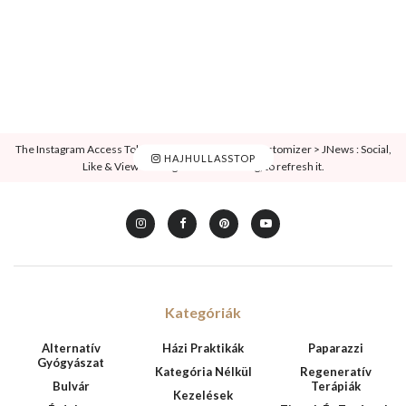
The Instagram Access Token is expired, Go to the Customizer > JNews : Social,
HAJHULLASSTOP
Like & View > Instagram Feed Setting, to refresh it.
Kategóriák
Alternatív
Házi Praktikák
Paparazzi
Gyógyászat
Kategória Nélkül
Regeneratív
Bulvár
Terápiák
Kezelések