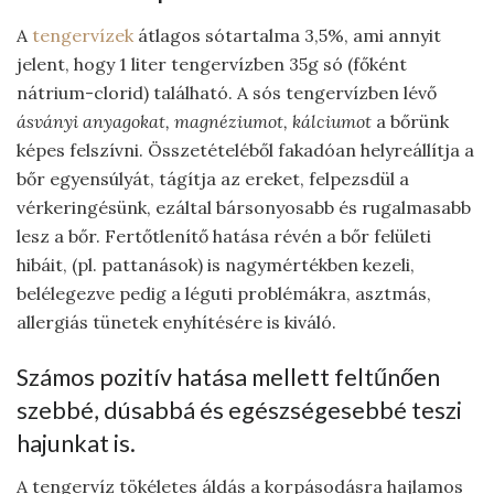
A
tengervízek
átlagos sótartalma 3,5%, ami annyit
jelent, hogy 1 liter tengervízben 35g só (főként
nátrium-clorid) található. A sós tengervízben lévő
ásványi anyagokat, magnéziumot, kálciumot
a bőrünk
képes felszívni. Összetételéből fakadóan helyreállítja a
bőr egyensúlyát, tágítja az ereket, felpezsdül a
vérkeringésünk, ezáltal bársonyosabb és rugalmasabb
lesz a bőr. Fertőtlenítő hatása révén a bőr felületi
hibáit, (pl. pattanások) is nagymértékben kezeli,
belélegezve pedig a léguti problémákra, asztmás,
allergiás tünetek enyhítésére is kiváló.
Számos pozitív hatása mellett feltűnően
szebbé, dúsabbá és egészségesebbé teszi
hajunkat is.
A tengervíz tökéletes áldás a korpásodásra hajlamos