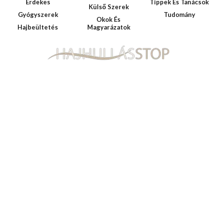
Érdekes
Tippek És Tanácsok
Külső Szerek
Gyógyszerek
Tudomány
Okok És
Hajbeültetés
Magyarázatok
Hajhullás, kopaszodás hírportál
A Hajhullasstop.hu független hírportál kifejezetten a hajhullással,
kopaszodással kapcsolatos okokat tárja fel, tanácsokat, házi
praktikákat és kezelési lehetőségeket nyújt az olvasók számára.
Fórumok
HAJHULLÁSRÓL ÁLTALÁBAN
KEZELÉSI MÓDSZEREK
RENDELŐ
OFF TOPIC