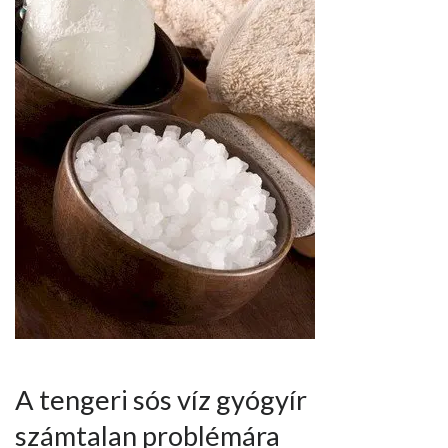
A tengeri sós víz gyógyír
számtalan problémára