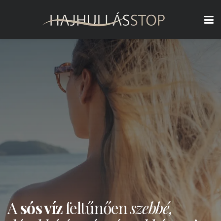
A
sós víz
feltűnően
szebbé,