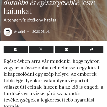
dúsabbá és egészségesebbé
teszi
hajunkat
A tengervíz jótékony hatásai
@
sajtó
2020.08.14.
Egész évben arra vár mindenki, hogy nyáron
vagy az utószezonban elmehessen egy kicsit
kikapcsolódni egy szép helyre. Az emberek
többsége ilyenkor valamilyen vízpartot
választ úti célnak, hiszen ha az idő is engedi, a
fürdőzés és a vízzel járó szabadidős
tevékenységek a legkeresettebb nyaralási
formák.