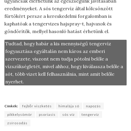
ugyancsak elérhetünk az egészségünk javításában
eredményeket. A sós tengervíz által kölcsönzött
fürtökért persze a kereskedelmi forgalomban is
kaphatóak a tengervizes hajspray-t, hajvaxok és
göndörítők, mellyel hasonló hatást érhetünk el.
Tudtad, hogy habár a kis mennyiségű tengervíz
fogyasztása egyáltalán nem káros az emberi
szervezete, viszont nem tudja pótolni belőle a
vízszükségletét, mivel ahhoz, hogy kiválassza belőle a
sót, több vizet kell felhasználnia, mint amit belőle
nyerhet.
Címkék:
fejbőr viszketés
himalája só
napozás
pikkelysömör
psoriasis
sós víz
tengervíz
zsírosodás