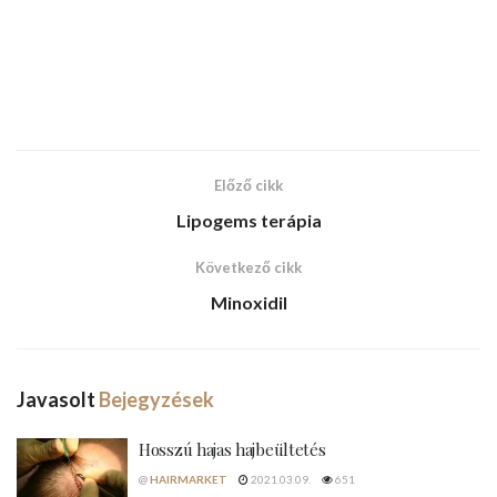
Előző cikk
Lipogems terápia
Következő cikk
Minoxidil
Javasolt
Bejegyzések
Hosszú hajas hajbeültetés
@
HAIRMARKET
2021.03.09.
651