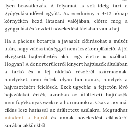
ilyen beavatkozás. A folyamat is sok ideig tart a
gyógyulási idővel együtt. Az eredmény a 9-12 hónap
környékén kezd látszani valójában, előtte még a
gyógyulási és kezdeti növekedési fázisban van a haj.
Ha a páciens betartja a javasolt előírásokat a műtét
után, nagy valószínűséggel nem lesz komplikáció. A jól
elvégzett hajbeültetés akár egy életre is szólhat.
Hogyan? A donorterületről kinyert hajtüszők általában
a tarkó és a fej oldalsó részéről származnak,
amelyeket nem értek olyan hormonok, amelyek a
hajvesztésért felelősek. Ezek ugyebár a fejtetőn lévő
hajszálakat érték, azonban az átültetett hajtüszők
nem fogékonyak ezekre a hormonokra. Csak a normál
ciklus lesz hatással az átültetett szálakra. Megtudhat
mindent a hajról
és annak növekedési ciklusáról
korábbi cikkünkből.