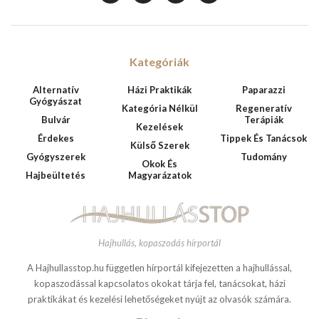
Kategóriák
Alternatív
Házi Praktikák
Paparazzi
Gyógyászat
Kategória Nélkül
Regeneratív
Bulvár
Terápiák
Kezelések
Érdekes
Tippek És Tanácsok
Külső Szerek
Gyógyszerek
Tudomány
Okok És
Hajbeültetés
Magyarázatok
Hajhullás, kopaszodás hírportál
A Hajhullasstop.hu független hírportál kifejezetten a hajhullással,
kopaszodással kapcsolatos okokat tárja fel, tanácsokat, házi
praktikákat és kezelési lehetőségeket nyújt az olvasók számára.