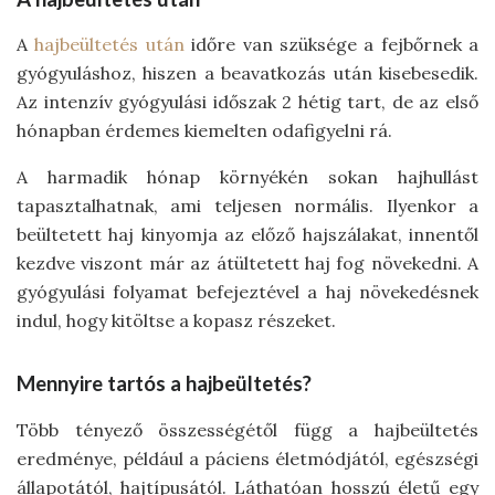
A
hajbeültetés után
időre van szüksége a fejbőrnek a
gyógyuláshoz, hiszen a beavatkozás után kisebesedik.
Az intenzív gyógyulási időszak 2 hétig tart, de az első
hónapban érdemes kiemelten odafigyelni rá.
A harmadik hónap környékén sokan hajhullást
tapasztalhatnak, ami teljesen normális. Ilyenkor a
beültetett haj kinyomja az előző hajszálakat, innentől
kezdve viszont már az átültetett haj fog növekedni. A
gyógyulási folyamat befejeztével a haj növekedésnek
indul, hogy kitöltse a kopasz részeket.
Mennyire tartós a hajbeültetés?
Több tényező összességétől függ a hajbeültetés
eredménye, például a páciens életmódjától, egészségi
állapotától, hajtípusától. Láthatóan hosszú életű egy