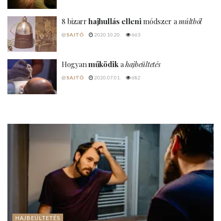
8 bizarr
hajhullás elleni
módszer a
múltból
@
SAJTÓ
2020.10.20.
663
Hogyan
működik
a
hajbeültetés
@
SAJTÓ
2020.07.01.
682
HAJBEÜLTETÉS