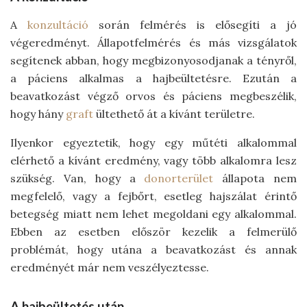
A
konzultáció
során felmérés is elősegíti a jó
végeredményt. Állapotfelmérés és más vizsgálatok
segítenek abban, hogy megbizonyosodjanak a tényről,
a páciens alkalmas a hajbeültetésre. Ezután a
beavatkozást végző orvos és páciens megbeszélik,
hogy hány
graft
ültethető át a kívánt területre.
Ilyenkor egyeztetik, hogy egy műtéti alkalommal
elérhető a kívánt eredmény, vagy több alkalomra lesz
szükség. Van, hogy a
donorterület
állapota nem
megfelelő, vagy a fejbőrt, esetleg hajszálat érintő
betegség miatt nem lehet megoldani egy alkalommal.
Ebben az esetben először kezelik a felmerülő
problémát, hogy utána a beavatkozást és annak
eredményét már nem veszélyeztesse.
A hajbeültetés után