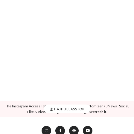
The Instagram Access Token is expired, Go to the Customizer > JNews : Social,
HAJHULLASSTOP
Like & View > Instagram Feed Setting, to refresh it.