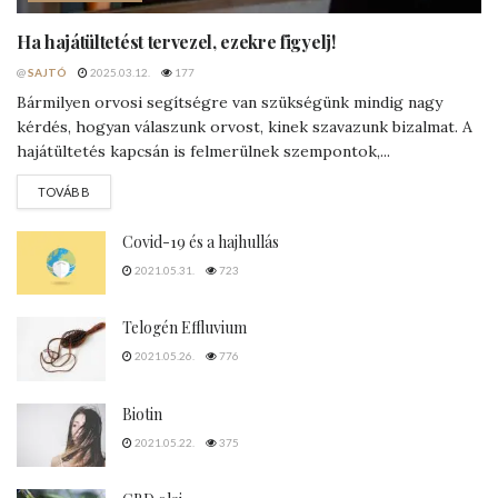
Ha hajátültetést tervezel, ezekre figyelj!
@
SAJTÓ
2025.03.12.
177
Bármilyen orvosi segítségre van szükségünk mindig nagy
kérdés, hogyan válaszunk orvost, kinek szavazunk bizalmat. A
hajátültetés kapcsán is felmerülnek szempontok,...
DETAILS
TOVÁBB
Covid-19 és a hajhullás
2021.05.31.
723
Telogén Effluvium
2021.05.26.
776
Biotin
2021.05.22.
375