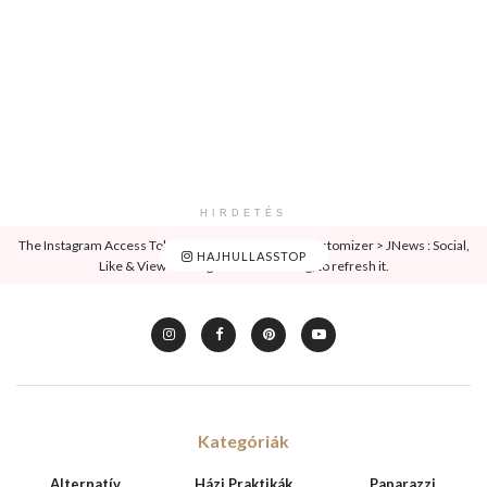
HIRDETÉS
The Instagram Access Token is expired, Go to the Customizer > JNews : Social,
HAJHULLASSTOP
Like & View > Instagram Feed Setting, to refresh it.
Kategóriák
Alternatív
Házi Praktikák
Paparazzi