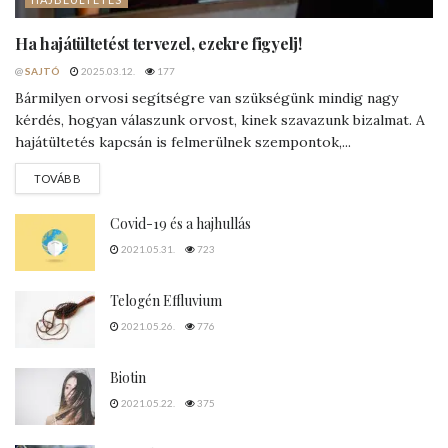
Ha hajátültetést tervezel, ezekre figyelj!
@
SAJTÓ
2025.03.12.
177
Bármilyen orvosi segítségre van szükségünk mindig nagy
kérdés, hogyan válaszunk orvost, kinek szavazunk bizalmat. A
hajátültetés kapcsán is felmerülnek szempontok,...
DETAILS
TOVÁBB
Covid-19 és a hajhullás
2021.05.31.
723
Telogén Effluvium
2021.05.26.
776
Biotin
2021.05.22.
375