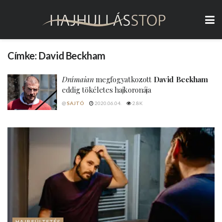
Címke:
David Beckham
Drámaian
megfogyatkozott
David Beckham
eddig tökéletes hajkoronája
@
SAJTÓ
2020.06.04.
2.8K
HAJBEÜLTETÉS