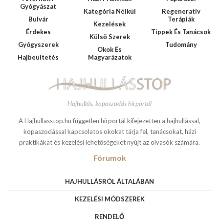
Gyógyászat
Kategória Nélkül
Regeneratív
Bulvár
Terápiák
Kezelések
Érdekes
Tippek És Tanácsok
Külső Szerek
Gyógyszerek
Tudomány
Okok És
Hajbeültetés
Magyarázatok
Hajhullás, kopaszodás hírportál
A Hajhullasstop.hu független hírportál kifejezetten a hajhullással,
kopaszodással kapcsolatos okokat tárja fel, tanácsokat, házi
praktikákat és kezelési lehetőségeket nyújt az olvasók számára.
Fórumok
HAJHULLÁSRÓL ÁLTALÁBAN
KEZELÉSI MÓDSZEREK
RENDELŐ