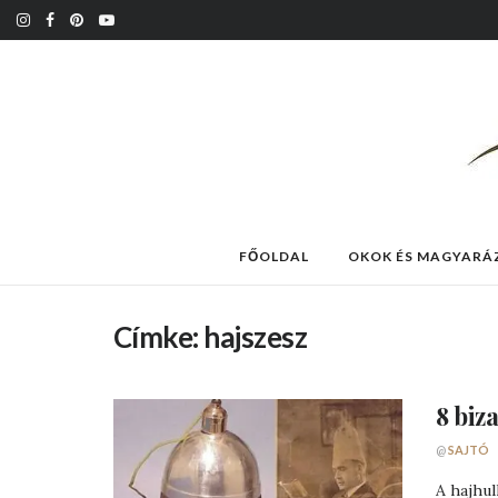
FŐOLDAL
OKOK ÉS MAGYARÁ
Címke:
hajszesz
8 biz
@
SAJTÓ
A hajhul