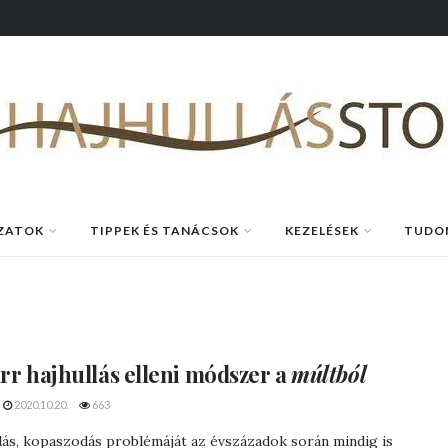
ZATOK
TIPPEK ÉS TANÁCSOK
KEZELÉSEK
TUDO
arr
hajhullás elleni
módszer a
múltból
2020.10.20.
663
lás, kopaszodás problémáját az évszázadok során mindig is