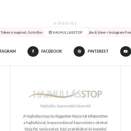
HIRDETÉS
oken is expired, Go to the Customizer > JNews : Social, Like & View > Instagram Feed 
HAJHULLASSTOP
STAGRAM
FACEBOOK
PINTEREST
Hajhullás, kopaszodás hírportál
A Hajhullasstop.hu független hírportál kifejezetten
a hajhullással, kopaszodással kapcsolatos okokat
tárja fel, tanácsokat, házi praktikákat és kezelési