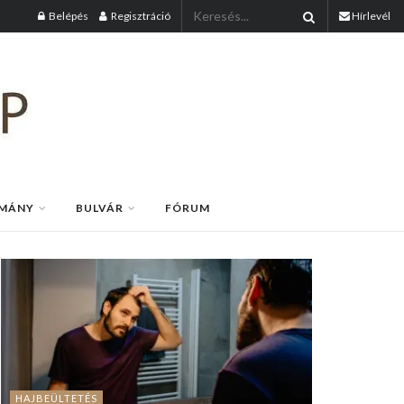
Belépés
Regisztráció
Hírlevél
MÁNY
BULVÁR
FÓRUM
HAJBEÜLTETÉS