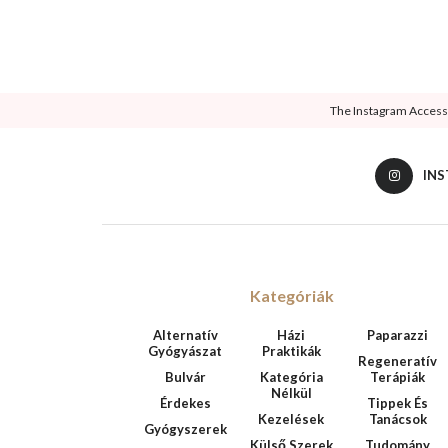
The Instagram Access T
IN
Kategóriák
Alternatív
Házi
Paparazzi
Gyógyászat
Praktikák
Regeneratív
Bulvár
Kategória
Terápiák
Nélkül
Érdekes
Tippek És
Kezelések
Tanácsok
Gyógyszerek
Külső Szerek
Tudomány