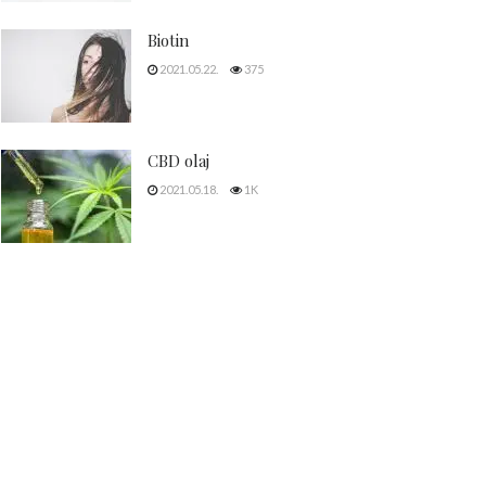
Biotin
2021.05.22.
375
CBD olaj
2021.05.18.
1K