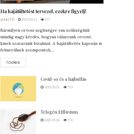
Ha hajátültetést tervezel, ezekre figyelj!
@
SAJTÓ
2025.03.12.
177
Bármilyen orvosi segítségre van szükségünk
mindig nagy kérdés, hogyan válaszunk orvost,
kinek szavazunk bizalmat. A hajátültetés kapcsán is
felmerülnek szempontok,...
DETAILS
TOVÁBB
Covid-19 és a hajhullás
2021.05.31.
723
Telogén Effluvium
2021.05.26.
776