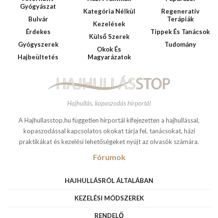
Gyógyászat
Kategória Nélkül
Regeneratív
Bulvár
Terápiák
Kezelések
Érdekes
Tippek És Tanácsok
Külső Szerek
Gyógyszerek
Tudomány
Okok És
Hajbeültetés
Magyarázatok
Hajhullás, kopaszodás hírportál
A Hajhullasstop.hu független hírportál kifejezetten a hajhullással,
kopaszodással kapcsolatos okokat tárja fel, tanácsokat, házi
praktikákat és kezelési lehetőségeket nyújt az olvasók számára.
Fórumok
HAJHULLÁSRÓL ÁLTALÁBAN
KEZELÉSI MÓDSZEREK
RENDELŐ