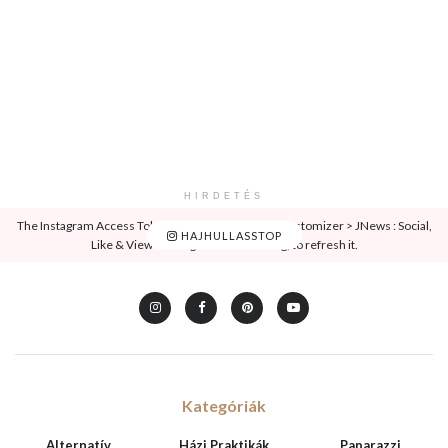
HIRDETÉS
The Instagram Access Token is expired, Go to the Customizer > JNews : Social,
HAJHULLASSTOP
Like & View > Instagram Feed Setting, to refresh it.
Kategóriák
Alternatív
Házi Praktikák
Paparazzi