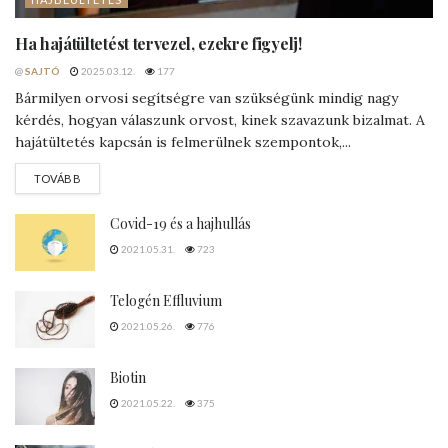
Ha hajátültetést tervezel, ezekre figyelj!
@
SAJTÓ
2025.03.12.
177
Bármilyen orvosi segítségre van szükségünk mindig nagy
kérdés, hogyan válaszunk orvost, kinek szavazunk bizalmat. A
hajátültetés kapcsán is felmerülnek szempontok,...
DETAILS
TOVÁBB
Covid-19 és a hajhullás
2021.05.31.
723
Telogén Effluvium
2021.05.26.
776
Biotin
2021.05.22.
375