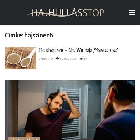
Címke:
hajszínező
He shou wu – Mr.
Wu
haja
fekete marad
@
SAJTÓ
2020.06.30.
1K
HAJBEÜLTETÉS