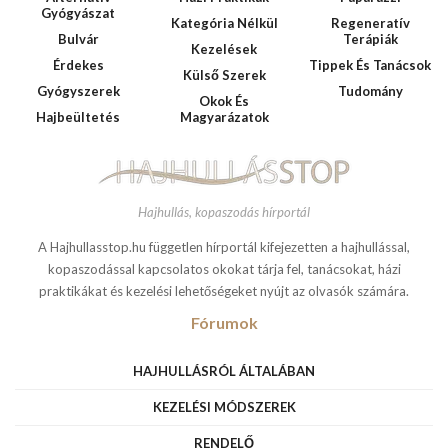
Gyógyászat
Kategória Nélkül
Regeneratív
Bulvár
Terápiák
Kezelések
Érdekes
Tippek És Tanácsok
Külső Szerek
Gyógyszerek
Tudomány
Okok És
Hajbeültetés
Magyarázatok
Hajhullás, kopaszodás hírportál
A Hajhullasstop.hu független hírportál kifejezetten a hajhullással,
kopaszodással kapcsolatos okokat tárja fel, tanácsokat, házi
praktikákat és kezelési lehetőségeket nyújt az olvasók számára.
Fórumok
HAJHULLÁSRÓL ÁLTALÁBAN
KEZELÉSI MÓDSZEREK
RENDELŐ