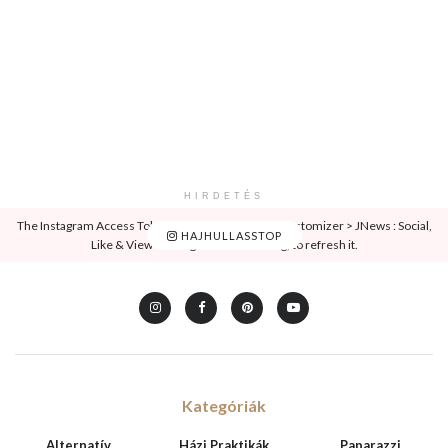
HIRDETÉS
The Instagram Access Token is expired, Go to the Customizer > JNews : Social,
HAJHULLASSTOP
Like & View > Instagram Feed Setting, to refresh it.
Kategóriák
Alternatív
Házi Praktikák
Paparazzi