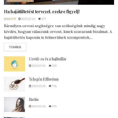
Ha hajátültetést tervezel, ezekre figyelj!
@
SAJTÓ
2025.03.12.
177
Bármilyen orvosi segítségre van szükségünk mindig nagy
kérdés, hogyan válaszunk orvost, kinek szavazunk bizalmat. A
hajátültetés kapcsán is felmerülnek szempontok,...
DETAILS
TOVÁBB
Covid-19 és a hajhullás
2021.05.31.
723
Telogén Effluvium
2021.05.26.
776
Biotin
2021.05.22.
375