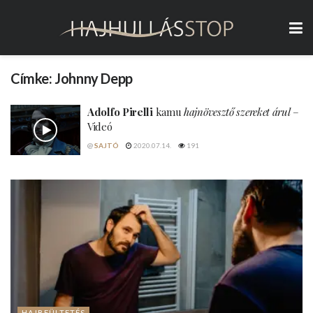
Címke:
Johnny Depp
Adolfo Pirelli
kamu
hajnövesztő szereket árul
–
Videó
@
SAJTÓ
2020.07.14.
191
HAJBEÜLTETÉS