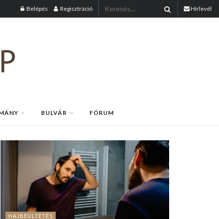
Belépés
Regisztráció
Hírlevél
MÁNY
BULVÁR
FÓRUM
HAJBEÜLTETÉS