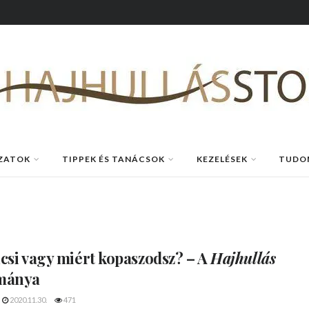
ZATOK
TIPPEK ÉS TANÁCSOK
KEZELÉSEK
TUDO
csi vagy
miért kopaszodsz?
– A
Hajhullás
mánya
2020.11.30.
471