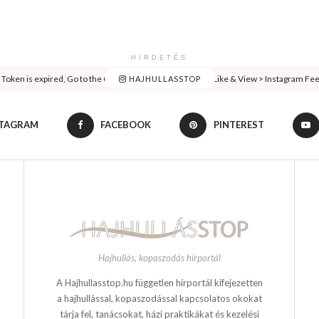
HIRDETÉS
oken is expired, Go to the Customizer > JNews : Social, Like & View > Instagram Feed 
HAJHULLASSTOP
STAGRAM
FACEBOOK
PINTEREST
Hajhullás, kopaszodás hírportál
A Hajhullasstop.hu független hírportál kifejezetten
a hajhullással, kopaszodással kapcsolatos okokat
tárja fel, tanácsokat, házi praktikákat és kezelési