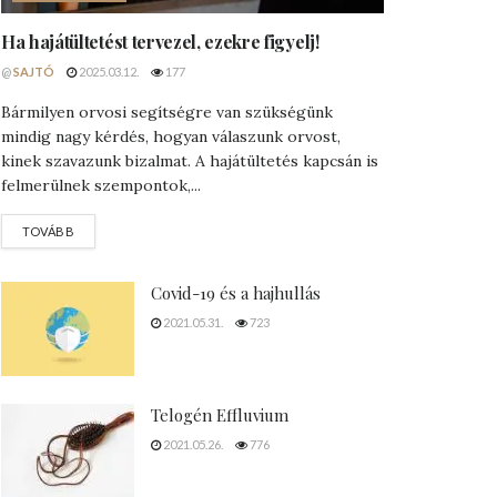
Ha hajátültetést tervezel, ezekre figyelj!
@
SAJTÓ
2025.03.12.
177
Bármilyen orvosi segítségre van szükségünk
mindig nagy kérdés, hogyan válaszunk orvost,
kinek szavazunk bizalmat. A hajátültetés kapcsán is
felmerülnek szempontok,...
DETAILS
TOVÁBB
Covid-19 és a hajhullás
2021.05.31.
723
Telogén Effluvium
2021.05.26.
776