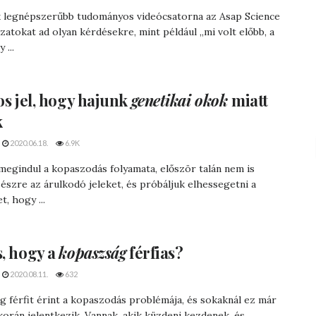
k legnépszerűbb tudományos videócsatorna az Asap Science
atokat ad olyan kérdésekre, mint például „mi volt előbb, a
 ...
os jel
, hogy hajunk
genetikai okok
miatt
k
2020.06.18.
6.9K
egindul a kopaszodás folyamata, először talán nem is
észre az árulkodó jeleket, és próbáljuk elhessegetni a
, hogy ...
s, hogy a
kopaszság
férfias?
2020.08.11.
632
 férfit érint a kopaszodás problémája, és sokaknál ez már
orán jelentkezik. Vannak, akik küzdeni kezdenek, és