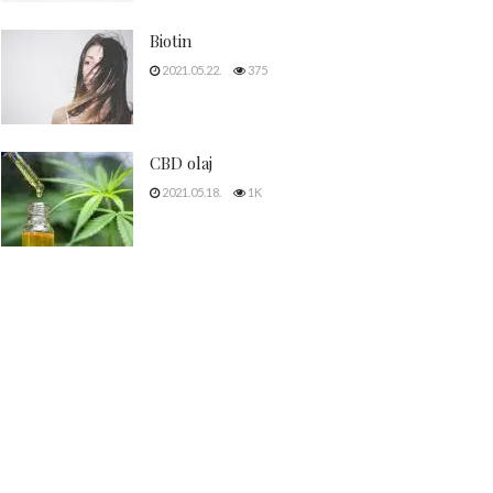
Biotin
2021.05.22.
375
CBD olaj
2021.05.18.
1K