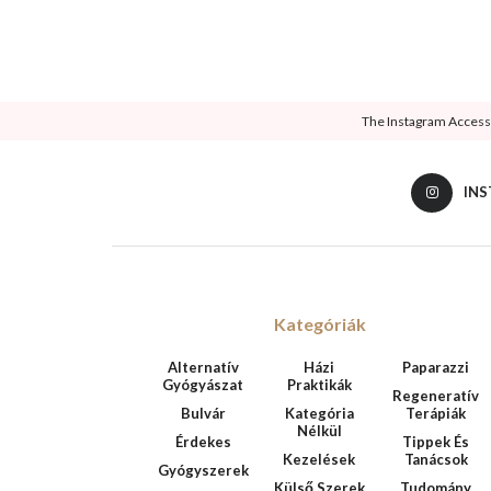
The Instagram Access T
IN
Kategóriák
Alternatív
Házi
Paparazzi
Gyógyászat
Praktikák
Regeneratív
Bulvár
Kategória
Terápiák
Nélkül
Érdekes
Tippek És
Kezelések
Tanácsok
Gyógyszerek
Külső Szerek
Tudomány