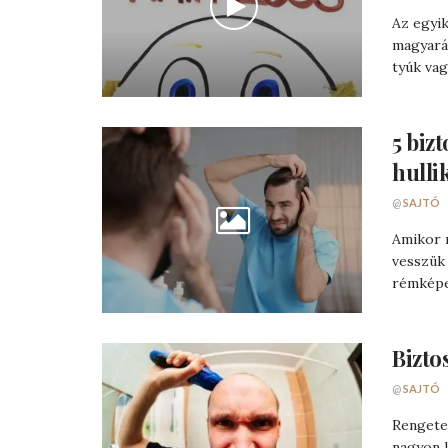
Az egyi
magyaráz
tyúk vagy
5 bizt
hulli
@
SAJTÓ
Amikor m
vesszük 
rémképet
Bizto
@
SAJTÓ
Rengeteg
nagyon k