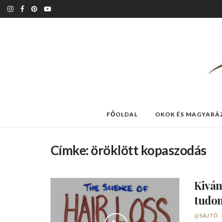
FŐOLDAL
OKOK ÉS MAGYARÁ
Címke:
öröklött kopaszodás
Kiván
tudo
@
SAJTÓ