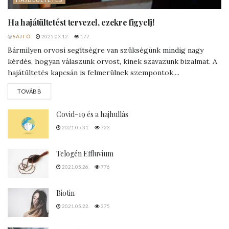
Ha hajátültetést tervezel, ezekre figyelj!
@
SAJTÓ
2025.03.12.
177
Bármilyen orvosi segítségre van szükségünk mindig nagy
kérdés, hogyan válaszunk orvost, kinek szavazunk bizalmat. A
hajátültetés kapcsán is felmerülnek szempontok,...
DETAILS
TOVÁBB
Covid-19 és a hajhullás
2021.05.31.
723
Telogén Effluvium
2021.05.26.
776
Biotin
2021.05.22.
375