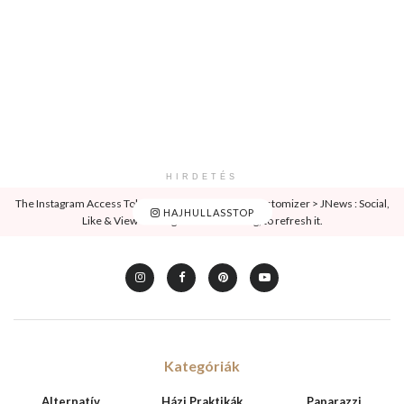
HIRDETÉS
The Instagram Access Token is expired, Go to the Customizer > JNews : Social,
HAJHULLASSTOP
Like & View > Instagram Feed Setting, to refresh it.
Kategóriák
Alternatív
Házi Praktikák
Paparazzi