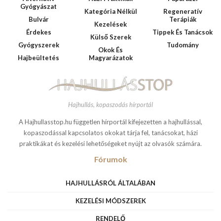
Gyógyászat
Kategória Nélkül
Regeneratív
Bulvár
Terápiák
Kezelések
Érdekes
Tippek És Tanácsok
Külső Szerek
Gyógyszerek
Tudomány
Okok És
Hajbeültetés
Magyarázatok
Hajhullás, kopaszodás hírportál
A Hajhullasstop.hu független hírportál kifejezetten a hajhullással,
kopaszodással kapcsolatos okokat tárja fel, tanácsokat, házi
praktikákat és kezelési lehetőségeket nyújt az olvasók számára.
Fórumok
HAJHULLÁSRÓL ÁLTALÁBAN
KEZELÉSI MÓDSZEREK
RENDELŐ