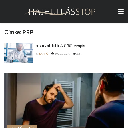
Címke:
PRP
A sokoldalú
I-PRF
terápia
@
SAJTÓ
2020.06.24.
2.3K
HAJBEÜLTETÉS