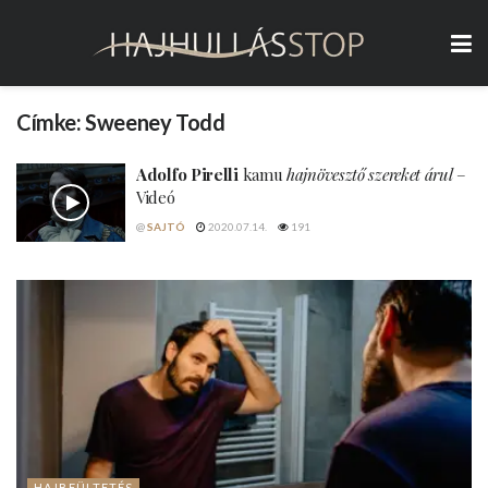
Címke:
Sweeney Todd
Adolfo Pirelli
kamu
hajnövesztő szereket árul
–
Videó
@
SAJTÓ
2020.07.14.
191
HAJBEÜLTETÉS