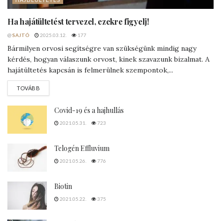
Ha hajátültetést tervezel, ezekre figyelj!
@
SAJTÓ
2025.03.12.
177
Bármilyen orvosi segítségre van szükségünk mindig nagy
kérdés, hogyan válaszunk orvost, kinek szavazunk bizalmat. A
hajátültetés kapcsán is felmerülnek szempontok,...
DETAILS
TOVÁBB
Covid-19 és a hajhullás
2021.05.31.
723
Telogén Effluvium
2021.05.26.
776
Biotin
2021.05.22.
375