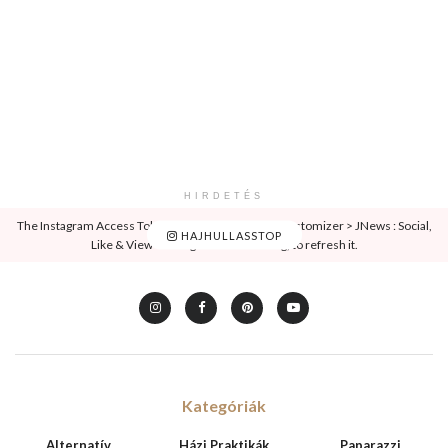
HIRDETÉS
The Instagram Access Token is expired, Go to the Customizer > JNews : Social,
HAJHULLASSTOP
Like & View > Instagram Feed Setting, to refresh it.
Kategóriák
Alternatív
Házi Praktikák
Paparazzi