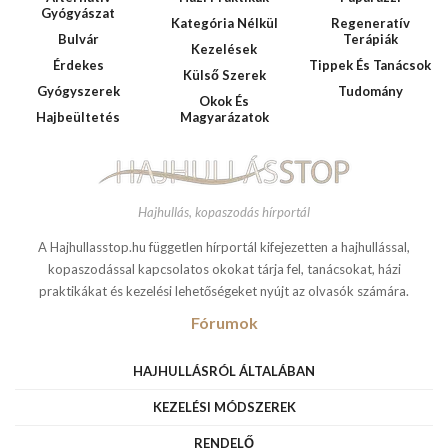
Gyógyászat
Kategória Nélkül
Regeneratív
Bulvár
Terápiák
Kezelések
Érdekes
Tippek És Tanácsok
Külső Szerek
Gyógyszerek
Tudomány
Okok És
Hajbeültetés
Magyarázatok
Hajhullás, kopaszodás hírportál
A Hajhullasstop.hu független hírportál kifejezetten a hajhullással,
kopaszodással kapcsolatos okokat tárja fel, tanácsokat, házi
praktikákat és kezelési lehetőségeket nyújt az olvasók számára.
Fórumok
HAJHULLÁSRÓL ÁLTALÁBAN
KEZELÉSI MÓDSZEREK
RENDELŐ