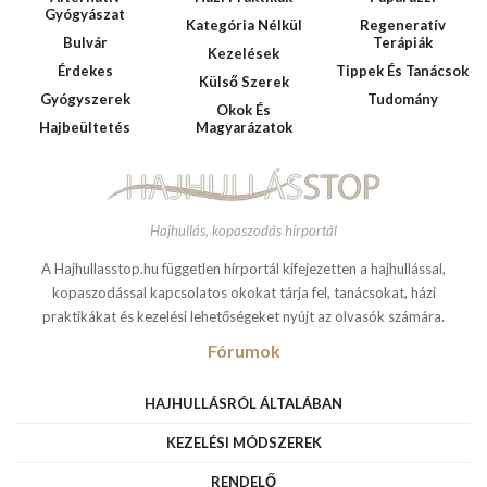
Gyógyászat
Kategória Nélkül
Regeneratív
Bulvár
Terápiák
Kezelések
Érdekes
Tippek És Tanácsok
Külső Szerek
Gyógyszerek
Tudomány
Okok És
Hajbeültetés
Magyarázatok
Hajhullás, kopaszodás hírportál
A Hajhullasstop.hu független hírportál kifejezetten a hajhullással,
kopaszodással kapcsolatos okokat tárja fel, tanácsokat, házi
praktikákat és kezelési lehetőségeket nyújt az olvasók számára.
Fórumok
HAJHULLÁSRÓL ÁLTALÁBAN
KEZELÉSI MÓDSZEREK
RENDELŐ