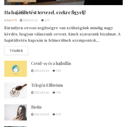
Ha hajátültetést tervezel, ezekre figyelj!
@
SAJTÓ
2025.03.12.
177
Bármilyen orvosi segítségre van szükségünk mindig nagy
kérdés, hogyan válaszunk orvost, kinek szavazunk bizalmat. A
hajátültetés kapcsán is felmerülnek szempontok,...
DETAILS
TOVÁBB
Covid-19 és a hajhullás
2021.05.31.
723
Telogén Effluvium
2021.05.26.
776
Biotin
2021.05.22.
375