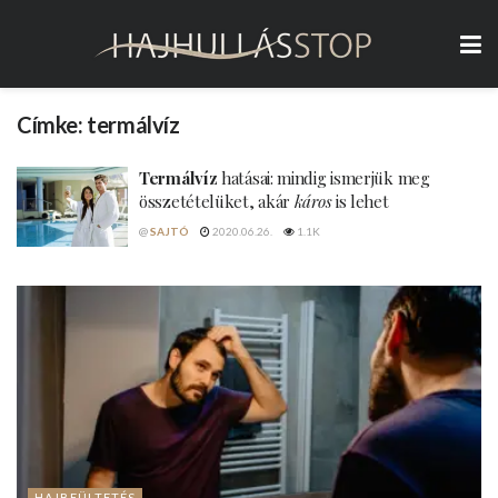
Címke:
termálvíz
Termálvíz
hatásai: mindig ismerjük meg
összetételüket, akár
káros
is lehet
@
SAJTÓ
2020.06.26.
1.1K
HAJBEÜLTETÉS