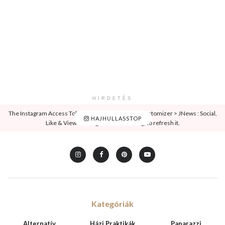
HIRDETÉS
The Instagram Access Token is expired, Go to the Customizer > JNews : Social,
HAJHULLASSTOP
Like & View > Instagram Feed Setting, to refresh it.
Kategóriák
Alternatív
Házi Praktikák
Paparazzi