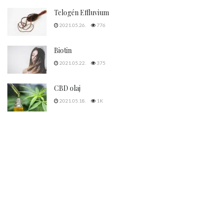
Telogén Effluvium
2021.05.26.
776
Biotin
2021.05.22.
375
CBD olaj
2021.05.18.
1K