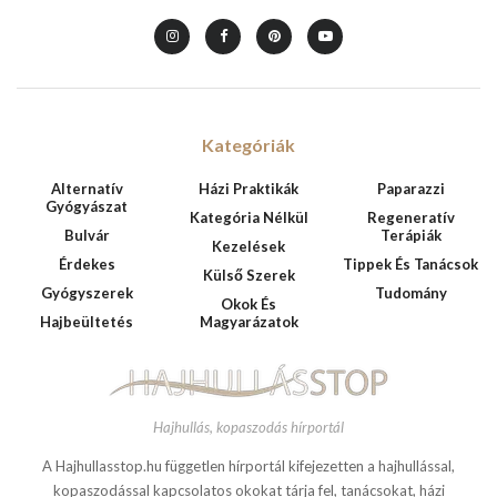
Kategóriák
Alternatív
Házi Praktikák
Paparazzi
Gyógyászat
Kategória Nélkül
Regeneratív
Bulvár
Terápiák
Kezelések
Érdekes
Tippek És Tanácsok
Külső Szerek
Gyógyszerek
Tudomány
Okok És
Hajbeültetés
Magyarázatok
Hajhullás, kopaszodás hírportál
A Hajhullasstop.hu független hírportál kifejezetten a hajhullással,
kopaszodással kapcsolatos okokat tárja fel, tanácsokat, házi