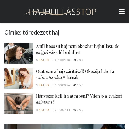
Címke:
töredezett haj
A
túl hosszú haj
nem okozhat hajhullást, de
hajgyérülés
előfordulhat
@
SAJTÓ
2020.09.08.
2.8K
Óvatosan a
hajszárítóval!
Okozója lehet a
száraz töredezett
hajnak
@
SAJTÓ
2020.08.26.
1.6K
Hányszor kell
hajat mosni?
Vajon jó a gyakori
hajmosás?
@
SAJTÓ
2020.07.14.
2.5K