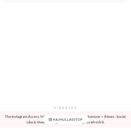
HIRDETÉS
The Instagram Access Token is expired, Go to the Customizer > JNews : Social,
HAJHULLASSTOP
Like & View > Instagram Feed Setting, to refresh it.