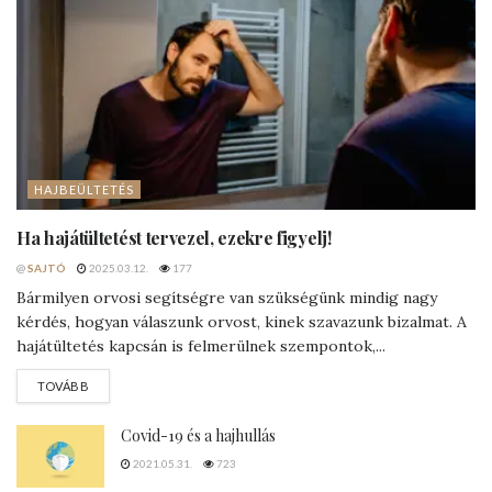
HAJBEÜLTETÉS
Ha hajátültetést tervezel, ezekre figyelj!
@
SAJTÓ
2025.03.12.
177
Bármilyen orvosi segítségre van szükségünk mindig nagy
kérdés, hogyan válaszunk orvost, kinek szavazunk bizalmat. A
hajátültetés kapcsán is felmerülnek szempontok,...
DETAILS
TOVÁBB
Covid-19 és a hajhullás
2021.05.31.
723