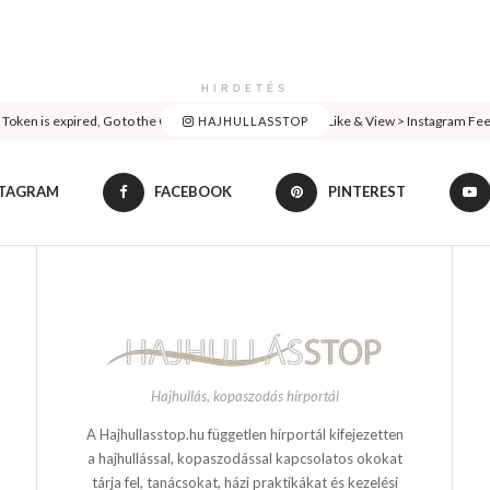
HIRDETÉS
oken is expired, Go to the Customizer > JNews : Social, Like & View > Instagram Feed 
HAJHULLASSTOP
STAGRAM
FACEBOOK
PINTEREST
Hajhullás, kopaszodás hírportál
A Hajhullasstop.hu független hírportál kifejezetten
a hajhullással, kopaszodással kapcsolatos okokat
tárja fel, tanácsokat, házi praktikákat és kezelési