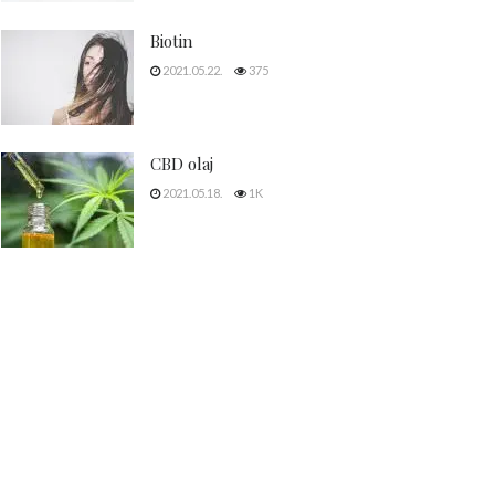
Biotin
2021.05.22.
375
CBD olaj
2021.05.18.
1K