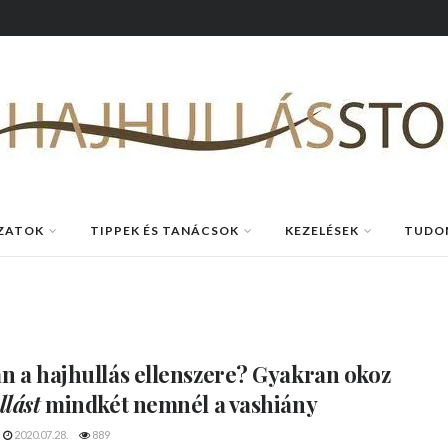
ZATOK
TIPPEK ÉS TANÁCSOK
KEZELÉSEK
TUDO
an
a hajhullás ellenszere? Gyakran okoz
llást
mindkét nemnél a vashiány
2020.07.28.
889