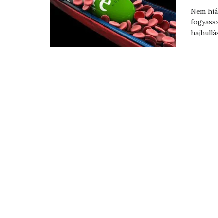
Nem hiá
fogyassz
hajhullá