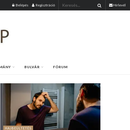
Belépés
Regisztráció
Hírlevél
MÁNY
BULVÁR
FÓRUM
HAJBEÜLTETÉS