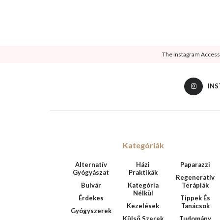
The Instagram Access T
IN
Kategóriák
Alternatív
Házi
Paparazzi
Gyógyászat
Praktikák
Regeneratív
Bulvár
Kategória
Terápiák
Nélkül
Érdekes
Tippek És
Kezelések
Tanácsok
Gyógyszerek
Külső Szerek
Tudomány