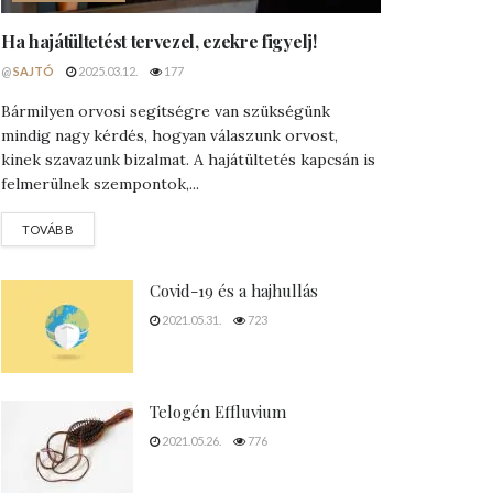
Ha hajátültetést tervezel, ezekre figyelj!
@
SAJTÓ
2025.03.12.
177
Bármilyen orvosi segítségre van szükségünk
mindig nagy kérdés, hogyan válaszunk orvost,
kinek szavazunk bizalmat. A hajátültetés kapcsán is
felmerülnek szempontok,...
DETAILS
TOVÁBB
Covid-19 és a hajhullás
2021.05.31.
723
Telogén Effluvium
2021.05.26.
776