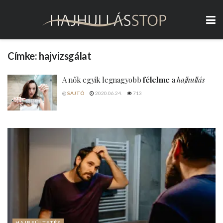
Címke:
hajvizsgálat
A nők egyik legnagyobb
félelme
a
hajhullás
@
SAJTÓ
2020.06.24.
713
HAJBEÜLTETÉS