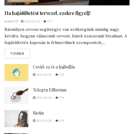
Ha hajátültetést tervezel, ezekre figyelj!
@
SAJTÓ
2025.03.12.
177
Bármilyen orvosi segítségre van szükségünk mindig nagy
kérdés, hogyan válaszunk orvost, kinek szavazunk bizalmat. A
hajátültetés kapcsán is felmerülnek szempontok,...
DETAILS
TOVÁBB
Covid-19 és a hajhullás
2021.05.31.
723
Telogén Effluvium
2021.05.26.
776
Biotin
2021.05.22.
375