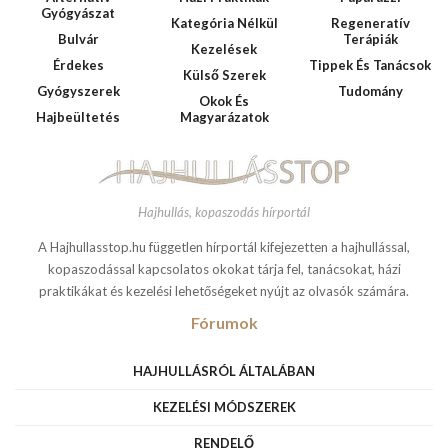
Gyógyászat
Kategória Nélkül
Regeneratív
Bulvár
Terápiák
Kezelések
Érdekes
Tippek És Tanácsok
Külső Szerek
Gyógyszerek
Tudomány
Okok És
Hajbeültetés
Magyarázatok
Hajhullás, kopaszodás hírportál
A Hajhullasstop.hu független hírportál kifejezetten a hajhullással,
kopaszodással kapcsolatos okokat tárja fel, tanácsokat, házi
praktikákat és kezelési lehetőségeket nyújt az olvasók számára.
Fórumok
HAJHULLÁSRÓL ÁLTALÁBAN
KEZELÉSI MÓDSZEREK
RENDELŐ