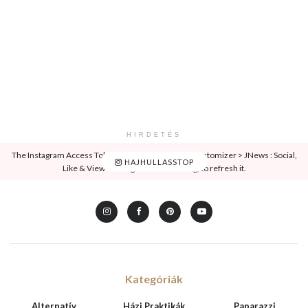
HIRDETÉS
The Instagram Access Token is expired, Go to the Customizer > JNews : Social,
HAJHULLASSTOP
Like & View > Instagram Feed Setting, to refresh it.
Kategóriák
Alternatív
Házi Praktikák
Paparazzi