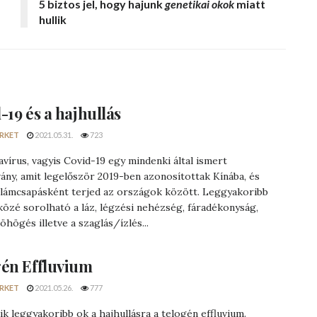
5 biztos jel
, hogy hajunk
genetikai okok
miatt
hullik
-19 és a hajhullás
RKET
2021.05.31.
723
vírus, vagyis Covid-19 egy mindenki által ismert
vány, amit legelőször 2019-ben azonosítottak Kínába, és
illámcsapásként terjed az országok között. Leggyakoribb
közé sorolható a láz, légzési nehézség, fáradékonyság,
öhögés illetve a szaglás/ízlés...
én Effluvium
RKET
2021.05.26.
777
k leggyakoribb ok a hajhullásra a telogén effluvium.