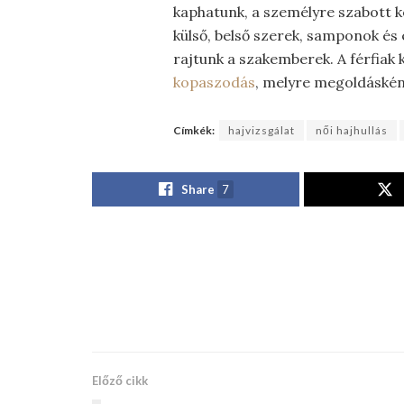
kaphatunk, a személyre szabott ke
külső, belső szerek, samponok és
rajtunk a szakemberek. A férfiak
kopaszodás
, melyre megoldáské
Címkék:
hajvizsgálat
női hajhullás
Share
7
Előző cikk