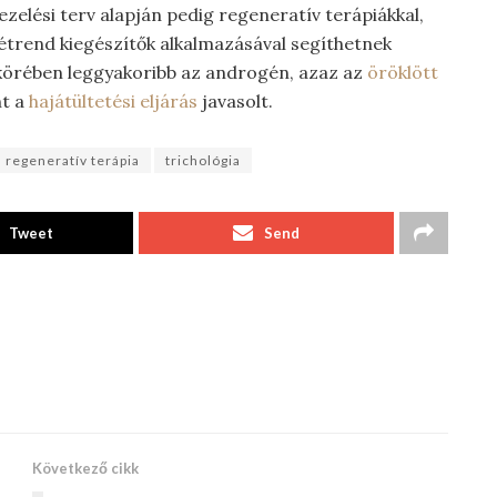
zelési terv alapján pedig regeneratív terápiákkal,
 étrend kiegészítők alkalmazásával segíthetnek
 körében leggyakoribb az androgén, azaz az
öröklött
nt a
hajátültetési eljárás
javasolt.
regeneratív terápia
trichológia
Tweet
Send
Következő cikk