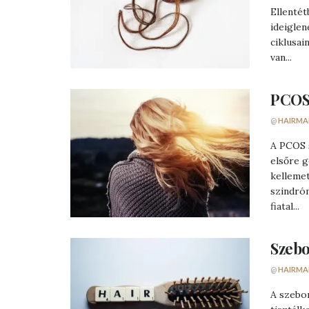
Ellentét
ideiglen
ciklusai
van...
PCOS 
@
HAIRMA
A PCOS 
elsőre 
kellemet
szindró
fiatal...
Szebo
@
HAIRMA
A szebor