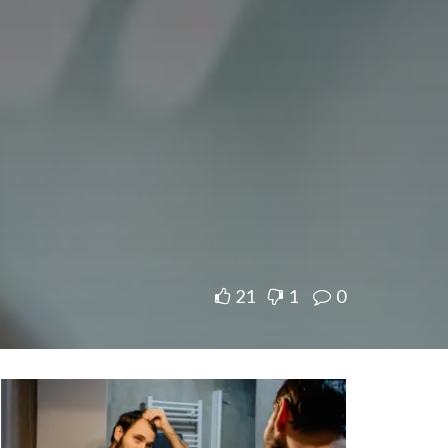
21
1
0