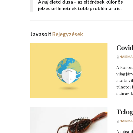
A
haj
életciklusa –
az eltérések
különös
jelzéssel lehetnek több problémára is.
Javasolt
Bejegyzések
Covid
@
HAIRMA
A korona
világjár
azóta v
tünetei 
száraz k
Telog
@
HAIRMA
A másodi