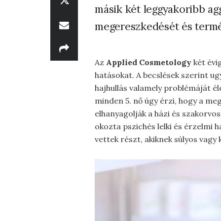
másik két leggyakoribb a
megereszkedését és termés
Az
Applied Cosmetology
két évig
hatásokat. A becslések szerint u
hajhullás valamely problémáját él
minden 5. nő úgy érzi, hogy a meg
elhanyagolják a házi és szakorvoso
okozta pszichés lelki és érzelmi h
vettek részt, akiknek súlyos vagy