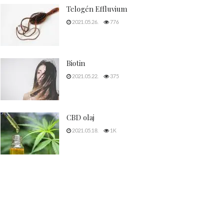
Telogén Effluvium
2021.05.26.
776
Biotin
2021.05.22.
375
CBD olaj
2021.05.18.
1K