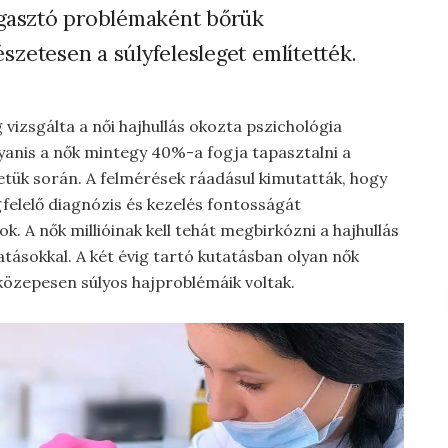
ggasztó problémaként bőrük
zetesen a súlyfelesleget említették.
 vizsgálta a női hajhullás okozta pszichológia
gyanis a nők mintegy 40%-a fogja tapasztalni a
etük során. A felmérések ráadásul kimutatták, hogy
felelő diagnózis és kezelés fontosságát
k. A nők millióinak kell tehát megbirkózni a hajhullás
atásokkal. A két évig tartó kutatásban olyan nők
 közepesen súlyos hajproblémáik voltak.