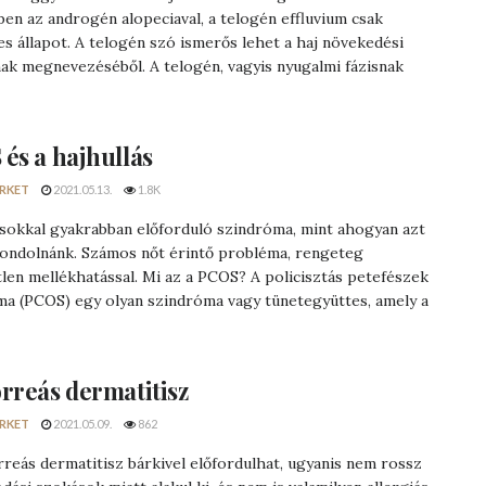
ben az androgén alopeciaval, a telogén effluvium csak
es állapot. A telogén szó ismerős lehet a haj növekedési
nak megnevezéséből. A telogén, vagyis nyugalmi fázisnak
és a hajhullás
RKET
2021.05.13.
1.8K
sokkal gyakrabban előforduló szindróma, mint ahogyan azt
gondolnánk. Számos nőt érintő probléma, rengeteg
len mellékhatással. Mi az a PCOS? A policisztás petefészek
ma (PCOS) egy olyan szindróma vagy tünetegyüttes, amely a
rreás dermatitisz
RKET
2021.05.09.
862
reás dermatitisz bárkivel előfordulhat, ugyanis nem rossz