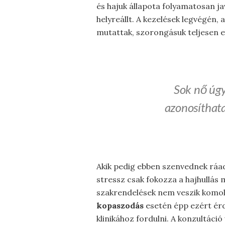
és hajuk állapota folyamatosan ja
helyreállt. A kezelések legvégén, 
mutattak, szorongásuk teljesen el
Sok nő úgy
azonosíthata
Akik pedig ebben szenvednek ráadá
stressz csak fokozza a hajhullás
szakrendelések nem veszik komol
kopaszodás
esetén épp ezért ér
klinikához fordulni. A konzultáci