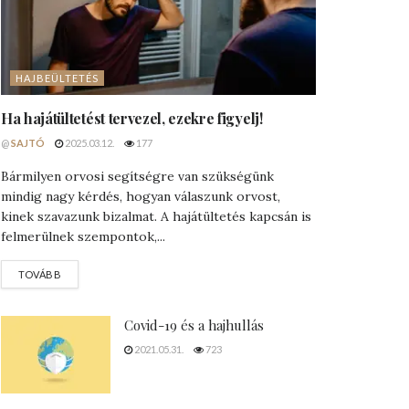
HAJBEÜLTETÉS
Ha hajátültetést tervezel, ezekre figyelj!
@
SAJTÓ
2025.03.12.
177
Bármilyen orvosi segítségre van szükségünk
mindig nagy kérdés, hogyan válaszunk orvost,
kinek szavazunk bizalmat. A hajátültetés kapcsán is
felmerülnek szempontok,...
DETAILS
TOVÁBB
Covid-19 és a hajhullás
2021.05.31.
723