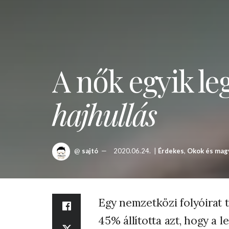
A nők egyik l
hajhullás
@
sajtó
2020.06.24.
|
Érdekes
,
Okok és mag
Egy nemzetközi folyóirat 
45% állította azt, hogy a l