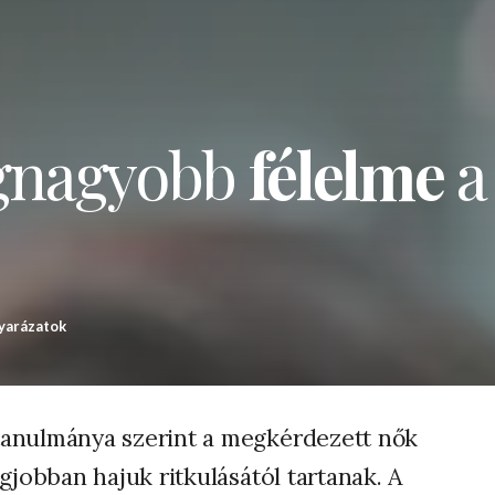
egnagyobb
félelme
a
yarázatok
tanulmánya szerint a megkérdezett nők
egjobban hajuk ritkulásától tartanak. A