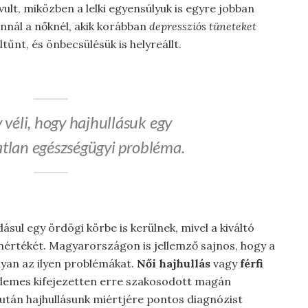
vult, miközben a lelki egyensúlyuk is egyre jobban
annál a nőknél, akik korábban
depressziós tüneteket
tűnt, és önbecsülésük is helyreállt.
 véli, hogy hajhullásuk egy
tlan egészségügyi probléma.
sul egy ördögi körbe is kerülnek, mivel a kiváltó
 mértékét. Magyarországon is jellemző sajnos, hogy a
yan az ilyen problémákat.
Női hajhullás
vagy
férfi
demes kifejezetten erre szakosodott magán
ó után hajhullásunk miértjére pontos diagnózist