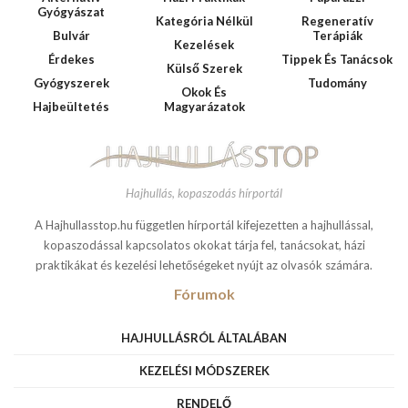
Gyógyászat
Kategória Nélkül
Regeneratív
Bulvár
Terápiák
Kezelések
Érdekes
Tippek És Tanácsok
Külső Szerek
Gyógyszerek
Tudomány
Okok És
Hajbeültetés
Magyarázatok
Hajhullás, kopaszodás hírportál
A Hajhullasstop.hu független hírportál kifejezetten a hajhullással,
kopaszodással kapcsolatos okokat tárja fel, tanácsokat, házi
praktikákat és kezelési lehetőségeket nyújt az olvasók számára.
Fórumok
HAJHULLÁSRÓL ÁLTALÁBAN
KEZELÉSI MÓDSZEREK
RENDELŐ