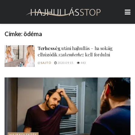
Címke:
ödéma
Terhesség
utáni hajhullás – ha sokáig
elhúzódik
szakemberhez
kell fordulni
@
SAJTÓ
2020.09.15.
443
HAJBEÜLTETÉS