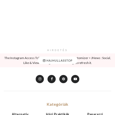
HIRDETÉS
The Instagram Access Token is expired, Go to the Customizer > JNews : Social,
HAJHULLASSTOP
Like & View > Instagram Feed Setting, to refresh it.
Kategóriák
Alternatív
Házi Praktikák
Paparazzi