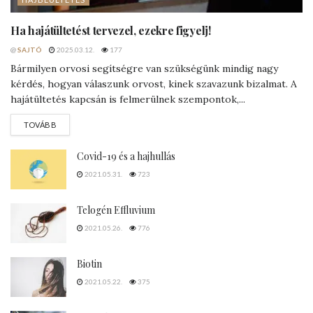
Ha hajátültetést tervezel, ezekre figyelj!
@
SAJTÓ
2025.03.12.
177
Bármilyen orvosi segítségre van szükségünk mindig nagy
kérdés, hogyan válaszunk orvost, kinek szavazunk bizalmat. A
hajátültetés kapcsán is felmerülnek szempontok,...
DETAILS
TOVÁBB
Covid-19 és a hajhullás
2021.05.31.
723
Telogén Effluvium
2021.05.26.
776
Biotin
2021.05.22.
375