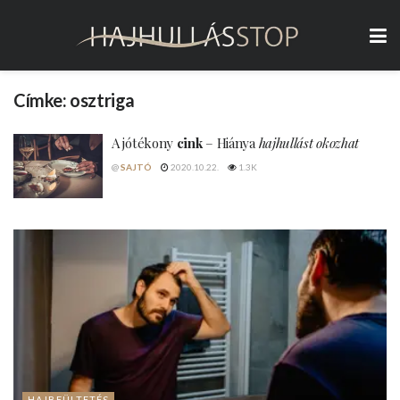
Címke:
osztriga
A jótékony
cink
– Hiánya
hajhullást okozhat
@
SAJTÓ
2020.10.22.
1.3K
HAJBEÜLTETÉS