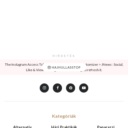
HIRDETÉS
The Instagram Access Token is expired, Go to the Customizer > JNews : Social,
HAJHULLASSTOP
Like & View > Instagram Feed Setting, to refresh it.
Kategóriák
Alternatív
Házi Praktikák
Paparazzi