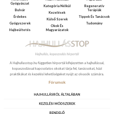
Gyógyászat
Kategória Nélkül
Regeneratív
Bulvár
Terápiák
Kezelések
Érdekes
Tippek És Tanácsok
Külső Szerek
Gyógyszerek
Tudomány
Okok És
Hajbeültetés
Magyarázatok
Hajhullás, kopaszodás hírportál
A Hajhullasstop.hu független hírportál kifejezetten a hajhullással,
kopaszodással kapcsolatos okokat tárja fel, tanácsokat, házi
praktikákat és kezelési lehetőségeket nyújt az olvasók számára.
Fórumok
HAJHULLÁSRÓL ÁLTALÁBAN
KEZELÉSI MÓDSZEREK
RENDELŐ