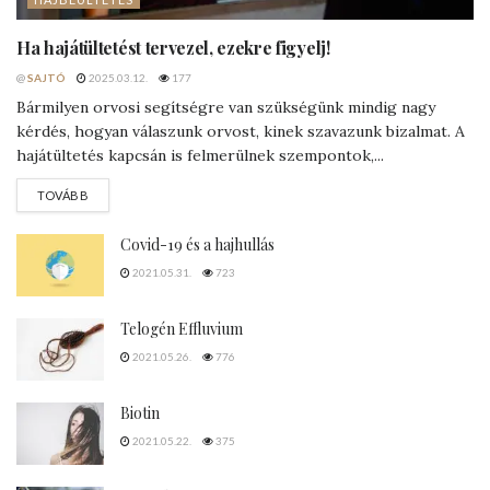
Ha hajátültetést tervezel, ezekre figyelj!
@
SAJTÓ
2025.03.12.
177
Bármilyen orvosi segítségre van szükségünk mindig nagy
kérdés, hogyan válaszunk orvost, kinek szavazunk bizalmat. A
hajátültetés kapcsán is felmerülnek szempontok,...
DETAILS
TOVÁBB
Covid-19 és a hajhullás
2021.05.31.
723
Telogén Effluvium
2021.05.26.
776
Biotin
2021.05.22.
375