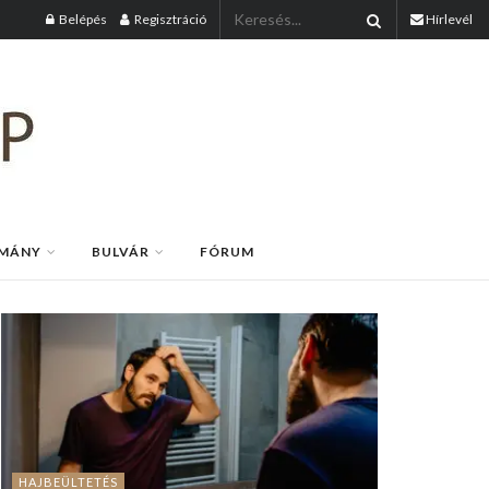
Belépés
Regisztráció
Hírlevél
MÁNY
BULVÁR
FÓRUM
HAJBEÜLTETÉS