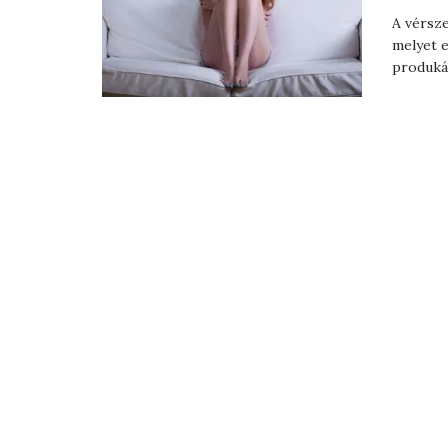
A vérsze
melyet e
produkál