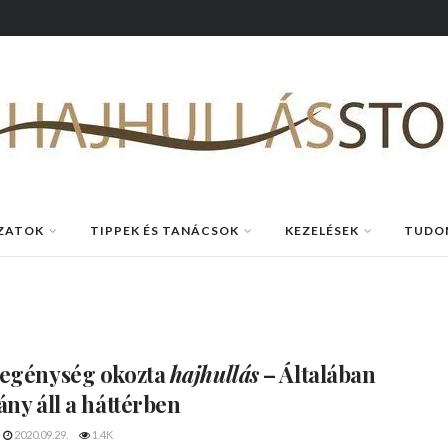
ZATOK
TIPPEK ÉS TANÁCSOK
KEZELÉSEK
TUDO
zegénység
okozta
hajhullás
– Általában
ány áll a háttérben
2020.09.29.
1.4K