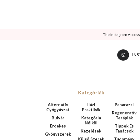
The Instagram Access T
IN
Kategóriák
Alternatív
Házi
Paparazzi
Gyógyászat
Praktikák
Regeneratív
Bulvár
Kategória
Terápiák
Nélkül
Érdekes
Tippek És
Kezelések
Tanácsok
Gyógyszerek
Külső Szerek
Tudomány