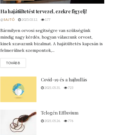
Ha hajátültetést tervezel, ezekre figyelj!
@
SAJTÓ
2025.03.12.
177
Bármilyen orvosi segítségre van szükségünk
mindig nagy kérdés, hogyan válaszunk orvost,
kinek szavazunk bizalmat. A hajátültetés kapcsán is
felmerülnek szempontok,...
DETAILS
TOVÁBB
Covid-19 és a hajhullás
2021.05.31.
723
Telogén Effluvium
2021.05.26.
776