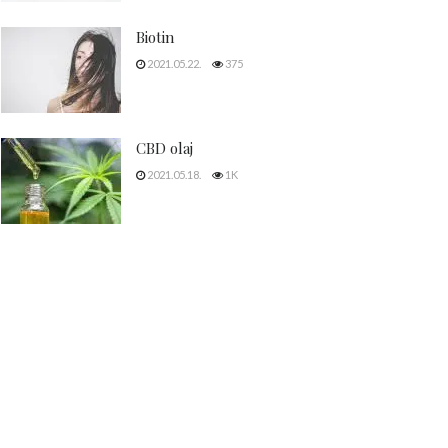
Biotin
2021.05.22.
375
CBD olaj
2021.05.18.
1K