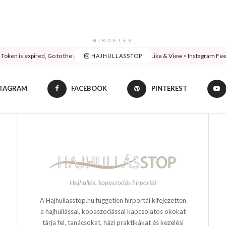
HIRDETÉS
oken is expired, Go to the Customizer > JNews : Social, Like & View > Instagram Feed 
HAJHULLASSTOP
STAGRAM
FACEBOOK
PINTEREST
Hajhullás, kopaszodás hírportál
A Hajhullasstop.hu független hírportál kifejezetten
a hajhullással, kopaszodással kapcsolatos okokat
tárja fel, tanácsokat, házi praktikákat és kezelési