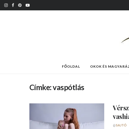
FŐOLDAL
OKOK ÉS MAGYARÁ
Címke:
vaspótlás
Vérs
vashi
@
SAJTÓ