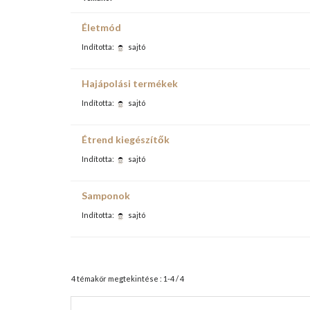
Életmód
Indította:
sajtó
Hajápolási termékek
Indította:
sajtó
Étrend kiegészítők
Indította:
sajtó
Samponok
Indította:
sajtó
4 témakör megtekintése : 1-4 / 4