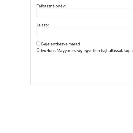
Felhasználónév:
Jelszó:
Bejelentkezve marad
Üdvözlünk Magyarország egyetlen hajhullással, kopas