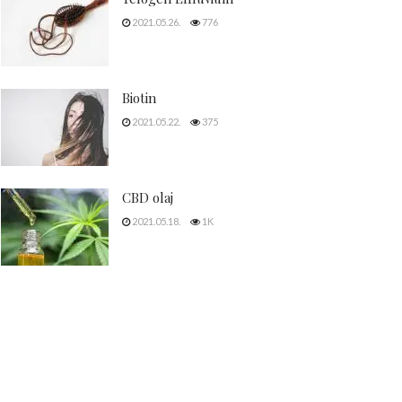
2021.05.26.
776
Biotin
2021.05.22.
375
CBD olaj
2021.05.18.
1K