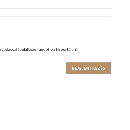
zodással foglalkozó független hírportálon!
BEJELENTKEZÉS