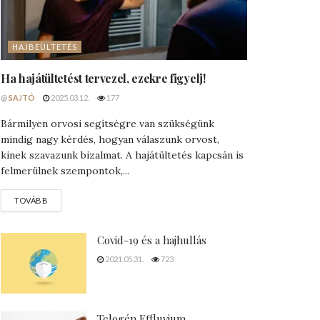
HAJBEÜLTETÉS
Ha hajátültetést tervezel, ezekre figyelj!
@
SAJTÓ
2025.03.12.
177
Bármilyen orvosi segítségre van szükségünk
mindig nagy kérdés, hogyan válaszunk orvost,
kinek szavazunk bizalmat. A hajátültetés kapcsán is
felmerülnek szempontok,...
DETAILS
TOVÁBB
Covid-19 és a hajhullás
2021.05.31.
723
Telogén Effluvium