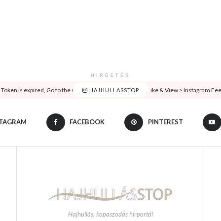
HIRDETÉS
oken is expired, Go to the Customizer > JNews : Social, Like & View > Instagram Feed 
HAJHULLASSTOP
STAGRAM
FACEBOOK
PINTEREST
Hajhullás, kopaszodás hírportál