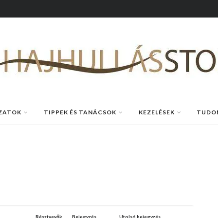
ZATOK
TIPPEK ÉS TANÁCSOK
KEZELÉSEK
TUDO
Résztvevők
Bejegyzés
Utolsó bejegyzés