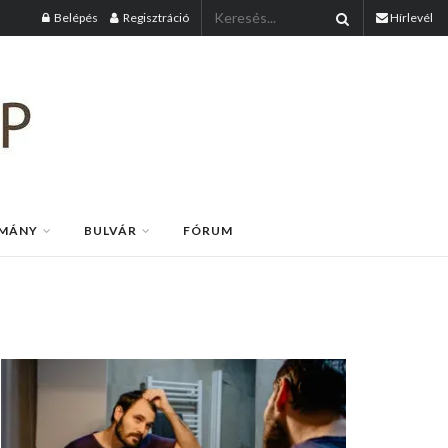
Belépés
Regisztráció
Hírlevél
MÁNY
BULVÁR
FÓRUM