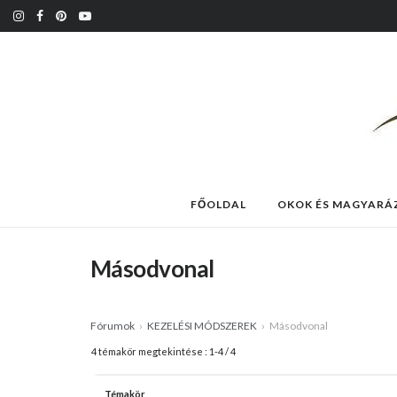
FŐOLDAL
OKOK ÉS MAGYARÁ
Másodvonal
Fórumok
›
KEZELÉSI MÓDSZEREK
›
Másodvonal
4 témakör megtekintése : 1-4 / 4
Témakör