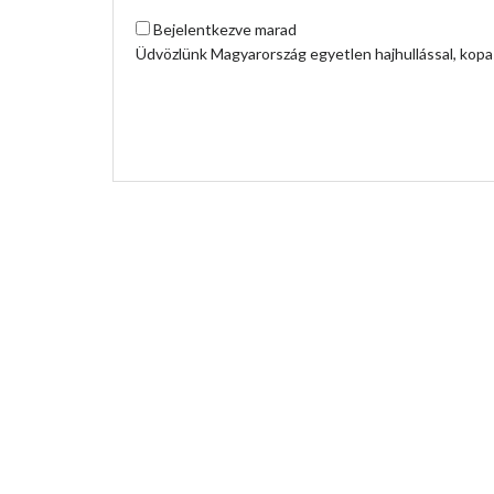
Bejelentkezve marad
Üdvözlünk Magyarország egyetlen hajhullással, kopas