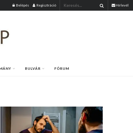
Belépés
Regisztráció
Hírlevél
MÁNY
BULVÁR
FÓRUM