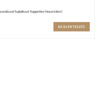
zodással foglalkozó független hírportálon!
BEJELENTKEZÉS