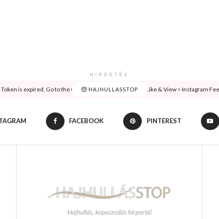
HIRDETÉS
oken is expired, Go to the Customizer > JNews : Social, Like & View > Instagram Feed 
HAJHULLASSTOP
STAGRAM
FACEBOOK
PINTEREST
Hajhullás, kopaszodás hírportál