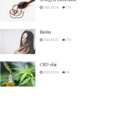
2021.05.26.
776
Biotin
2021.05.22.
375
CBD olaj
2021.05.18.
1K