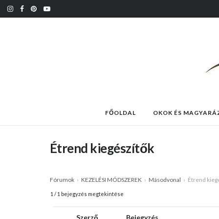
FŐOLDAL
OKOK ÉS MAGYARÁ
Étrend kiegészítők
Fórumok
›
KEZELÉSI MÓDSZEREK
›
Másodvonal
›
Étrend kieg
1 / 1 bejegyzés megtekintése
Szerző
Bejegyzés