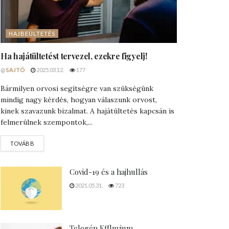
HAJBEÜLTETÉS
Ha hajátültetést tervezel, ezekre figyelj!
@
SAJTÓ
2025.03.12.
177
Bármilyen orvosi segítségre van szükségünk
mindig nagy kérdés, hogyan válaszunk orvost,
kinek szavazunk bizalmat. A hajátültetés kapcsán is
felmerülnek szempontok,...
DETAILS
TOVÁBB
Covid-19 és a hajhullás
2021.05.31.
723
Telogén Effluvium