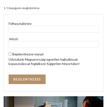
1 / 1 bejegyzés megtekintése
Felhasználónév:
Jelszó:
Bejelentkezve marad
Üdvözlünk Magyarország egyetlen hajhullással,
kopaszodással foglalkozó független hírportálon!
BEJELENTKEZÉS