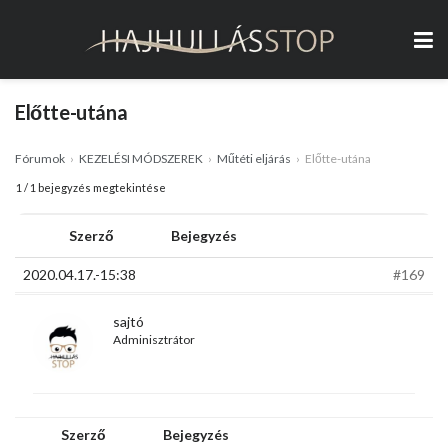
Előtte-utána
Fórumok
›
KEZELÉSI MÓDSZEREK
›
Műtéti eljárás
›
Előtte-utána
1 / 1 bejegyzés megtekintése
Szerző
Bejegyzés
2020.04.17.-15:38
#169
sajtó
Adminisztrátor
Szerző
Bejegyzés