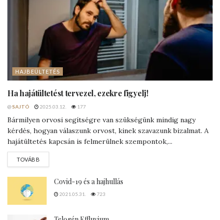
HAJBEÜLTETÉS
Ha hajátültetést tervezel, ezekre figyelj!
@
SAJTÓ
2025.03.12.
177
Bármilyen orvosi segítségre van szükségünk mindig nagy
kérdés, hogyan válaszunk orvost, kinek szavazunk bizalmat. A
hajátültetés kapcsán is felmerülnek szempontok,...
DETAILS
TOVÁBB
Covid-19 és a hajhullás
2021.05.31.
723
Telogén Effluvium