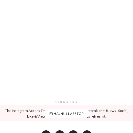
HIRDETÉS
The Instagram Access Token is expired, Go to the Customizer > JNews : Social,
HAJHULLASSTOP
Like & View > Instagram Feed Setting, to refresh it.