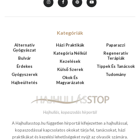
Kategóriák
Alternatív
Házi Praktikák
Paparazzi
Gyógyászat
Kategória Nélkül
Regeneratív
Bulvár
Terápiák
Kezelések
Érdekes
Tippek És Tanácsok
Külső Szerek
Gyógyszerek
Tudomány
Okok És
Hajbeültetés
Magyarázatok
Hajhullás, kopaszodás hírportál
A Hajhullasstop.hu független hírportál kifejezetten a hajhullással,
kopaszodással kapcsolatos okokat tárja fel, tanácsokat, házi
praktikákat és kezelési lehetőségeket nyújt az olvasók számára.