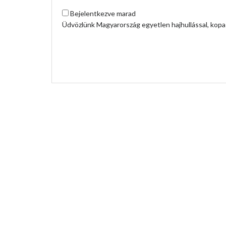
Bejelentkezve marad
Üdvözlünk Magyarország egyetlen hajhullással, kopas