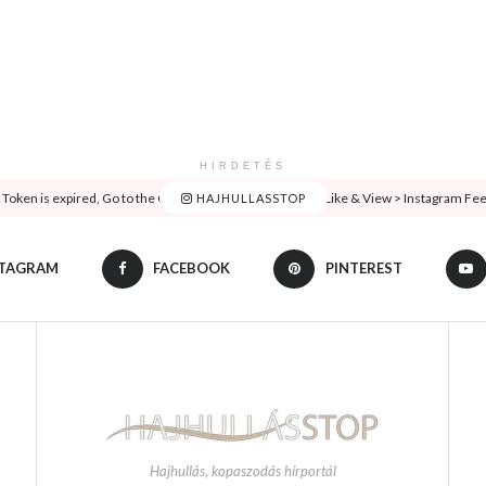
HIRDETÉS
oken is expired, Go to the Customizer > JNews : Social, Like & View > Instagram Feed 
HAJHULLASSTOP
STAGRAM
FACEBOOK
PINTEREST
Hajhullás, kopaszodás hírportál