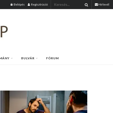
Belépés
Regisztráció
Hírlevél
MÁNY
BULVÁR
FÓRUM