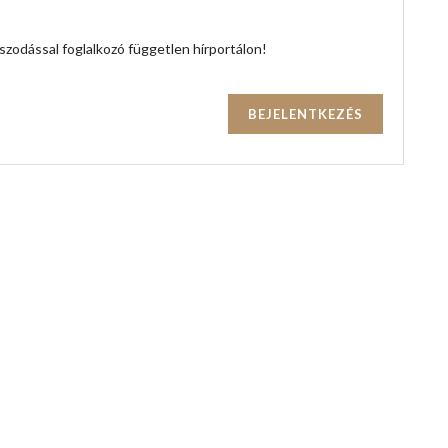
zodással foglalkozó független hírportálon!
BEJELENTKEZÉS