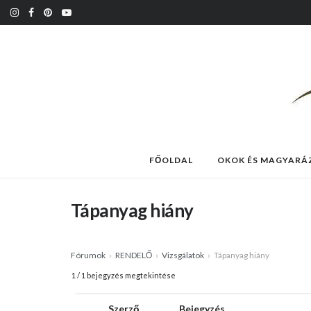
FŐOLDAL
OKOK ÉS MAGYARÁ
Tápanyag hiány
Fórumok
›
RENDELŐ
›
Vizsgálatok
›
Tápanyag hiány
1 / 1 bejegyzés megtekintése
Szerző
Bejegyzés