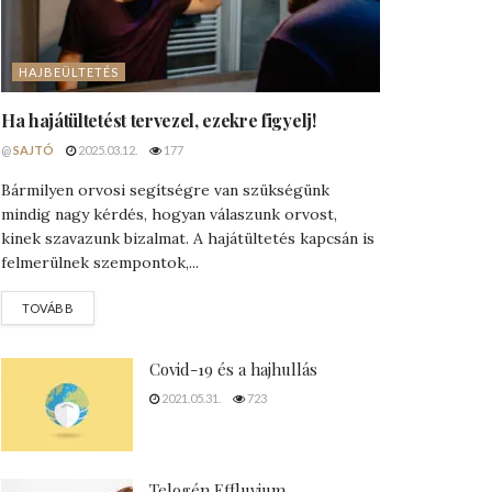
HAJBEÜLTETÉS
Ha hajátültetést tervezel, ezekre figyelj!
@
SAJTÓ
2025.03.12.
177
Bármilyen orvosi segítségre van szükségünk
mindig nagy kérdés, hogyan válaszunk orvost,
kinek szavazunk bizalmat. A hajátültetés kapcsán is
felmerülnek szempontok,...
DETAILS
TOVÁBB
Covid-19 és a hajhullás
2021.05.31.
723
Telogén Effluvium