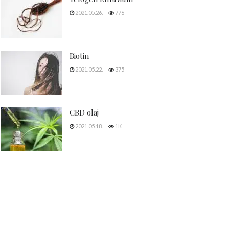
2021.05.26.
776
Biotin
2021.05.22.
375
CBD olaj
2021.05.18.
1K