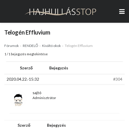
Telogén Effluvium
Fórumok
›
RENDELŐ
›
Kiváltó okok
›
Telogén Effluvium
1 / 1 bejegyzés megtekintése
Szerző
Bejegyzés
2020.04.22.-15:32
#304
sajtó
Adminisztrátor
Szerző
Bejegyzés