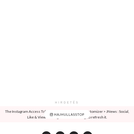
HIRDETÉS
The Instagram Access Token is expired, Go to the Customizer > JNews : Social,
HAJHULLASSTOP
Like & View > Instagram Feed Setting, to refresh it.