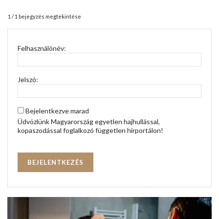
1 / 1 bejegyzés megtekintése
Felhasználónév:
Jelszó:
Bejelentkezve marad
Üdvözlünk Magyarország egyetlen hajhullással,
kopaszodással foglalkozó független hírportálon!
BEJELENTKEZÉS