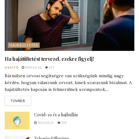
HAJBEÜLTETÉS
Ha hajátültetést tervezel, ezekre figyelj!
@
SAJTÓ
2025.03.12.
177
Bármilyen orvosi segítségre van szükségünk mindig nagy
kérdés, hogyan válaszunk orvost, kinek szavazunk bizalmat. A
hajátültetés kapcsán is felmerülnek szempontok,...
DETAILS
TOVÁBB
Covid-19 és a hajhullás
2021.05.31.
723
Telogén Effluvium