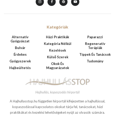
Kategóriák
Alternatív
Házi Praktikák
Paparazzi
Gyógyászat
Kategória Nélkül
Regeneratív
Bulvár
Terápiák
Kezelések
Érdekes
Tippek És Tanácsok
Külső Szerek
Gyógyszerek
Tudomány
Okok És
Hajbeültetés
Magyarázatok
Hajhullás, kopaszodás hírportál
A Hajhullasstop.hu független hírportál kifejezetten a hajhullással,
kopaszodással kapcsolatos okokat tárja fel, tanácsokat, házi
praktikákat és kezelési lehetőségeket nyújt az olvasók számára.