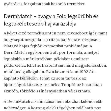
gyártók is forgalmaznak hasonló terméket.
DermMatch – avagy a Föld legsűrübb és
legtökéletesebb haj varázslója
A következő termék szintén nem kevesebbet ígér, mint
hogy segít megoldani a ritkás haj és az erőteljesen
kilátszó hajas fejbőr kozmetikai problémáját. A
DermMatch egy koncentrált por formula, amelyet
leginkább a már korábban példaként említett
púderekhez lehetne hasonlítani mind megjelenésében,
mind pedig állagában. Ez a kozmetikum 1992 óta
kapható külföldön, tehát ez sem tartozik az
újdonságok közzé. A termék a Toppikhoz hasonlóan
szintén, többféle színárnyalatban választható.
A DermMatch alkalmazása nem okozhat különösebb
nehézséget. A korong alakú tégelyben található por