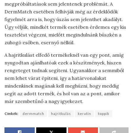
megpróbáltatások sem jelentenek problémát. A
DermMatch esetében felhívják még az érdeklődők
figyelmét arra is, hogy úszás sem jelenthet akadályt.
Úgy véljük, mindkét termék esetében érdemes egy kis
tesztelést végezni, mielőtt megindulnánk büszkén a
zuhogó esőben, esernyő nélkül.
A hajritkulást elfedő termékeknél van egy pont, amíg
nyugodtan ajánlhatóak ezek a készítmények, hiszen
rengeteget tudnak segíteni. Ugyanakkor a semmiből
nem lehet várat építeni, így a határvonalakat
mindenkinek magának kell meghúzni, hogy meddig
segít az adott termék, és hol van az a pont, amikor
már szembetűnő a nagy igyekezet.
Címkék:
dermmatch
hajritkulás
keratin
toppik