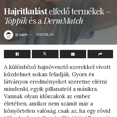
Hajritkulást
elfedő termékek –
Toppik
és a
DermMatch
@
sajtó
2020.06.24.
A különböző hajnövesztő szerekkel vívott
küzdelmet sokan feladják. Gyors és
látványos eredményeket szeretne elérni
mindenki, egyik pillanatról a másikra.
Vannak olyan időszakok az ember
életében, amikor nem számít már a
könyörtelen valóság, csak az, ha egy rövid