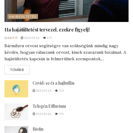
HAJBEÜLTETÉS
Ha hajátültetést tervezel, ezekre figyelj!
@
SAJTÓ
2025.03.12.
177
Bármilyen orvosi segítségre van szükségünk mindig nagy
kérdés, hogyan válaszunk orvost, kinek szavazunk bizalmat. A
hajátültetés kapcsán is felmerülnek szempontok,...
DETAILS
TOVÁBB
Covid-19 és a hajhullás
2021.05.31.
723
Telogén Effluvium
2021.05.26.
776
Biotin