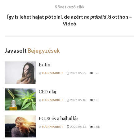
Következő cikk
Így is lehet
hajat pótolni
, de azért
ne próbáld ki
otthon –
Videó
Javasolt
Bejegyzések
Biotin
@
HAIRMARKET
2021.05.22.
375
CBD olaj
@
HAIRMARKET
2021.05.18.
1K
PCOS és a hajhullás
@
HAIRMARKET
2021.05.13.
1.8K