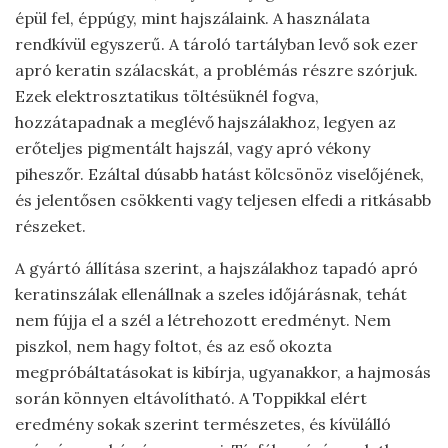
épül fel, éppúgy, mint hajszálaink. A használata
rendkívül egyszerű. A tároló tartályban levő sok ezer
apró keratin szálacskát, a problémás részre szórjuk.
Ezek elektrosztatikus töltésüknél fogva,
hozzátapadnak a meglévő hajszálakhoz, legyen az
erőteljes pigmentált hajszál, vagy apró vékony
piheszőr. Ezáltal dúsabb hatást kölcsönöz viselőjének,
és jelentősen csökkenti vagy teljesen elfedi a ritkásabb
részeket.
A gyártó állítása szerint, a hajszálakhoz tapadó apró
keratinszálak ellenállnak a szeles időjárásnak, tehát
nem fújja el a szél a létrehozott eredményt. Nem
piszkol, nem hagy foltot, és az eső okozta
megpróbáltatásokat is kibírja, ugyanakkor, a hajmosás
során könnyen eltávolítható. A Toppikkal elért
eredmény sokak szerint természetes, és kívülálló