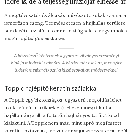
időre is, de a teljesség illúzióját élhesse át.
A megtévesztés és álcázás művészete sokak számára
ismerősen cseng. Természetesen a hajhullás területe
sem kivétel ez alól, és ennek a világnak is megvannak a
maga sajátságos eszközei.
A következő két termék a gyors és látványos eredményt
kínálja mindenki számára. A kérdés már csak az, mennyire
tudunk megbarátkozni a kissé szokatlan módszerekkel.
Toppic hajépítő keratin szálakkal
A Toppik egy biztonságos, egyszerű megoldás lehet
azok számára, akiknek erőteljesen megritkult a
hajállománya, ill. a fejtetőn hajhiányos terület kezd
kialakulni. A Toppik nem más, mint apró megfestett
keratin rostszálak, melynek anyaga szerves keratinból