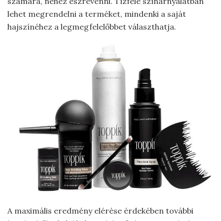
számára, nehéz észrevenni. Tízféle színárnyalatban
lehet megrendelni a terméket, mindenki a saját
hajszínéhez a legmegfelelőbbet választhatja.
A maximális eredmény elérése érdekében további