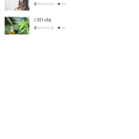
2021.05.22.
375
CBD olaj
2021.05.18.
1K