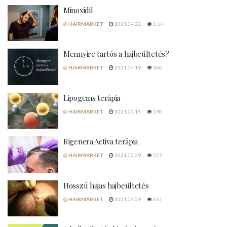
Minoxidil
@
HAIRMARKET
2021.04.22.
1.1K
Mennyire tartós a hajbeültetés?
@
HAIRMARKET
2021.04.19.
360
Lipogems terápia
@
HAIRMARKET
2021.04.15.
190
Rigenera Activa terápia
@
HAIRMARKET
2021.03.29.
517
Hosszú hajas hajbeültetés
@
HAIRMARKET
2021.03.09.
651