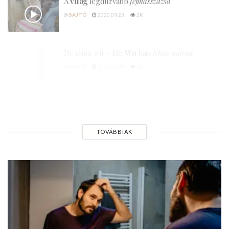
@
SAJTÓ
2020.09.23.
2K
He shou wu – Mr.
Wu
haja
fekete marad
@
SAJTÓ
2020.06.30.
1K
Hogyan
működik
a
hajbeültetés
@
SAJTÓ
2020.07.01.
682
TOVÁBBIAK