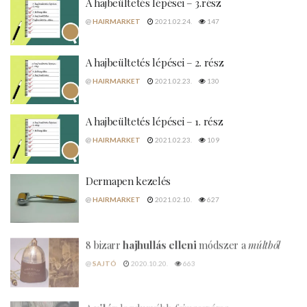
A hajbeültetés lépései – 3.rész
@
HAIRMARKET
2021.02.24.
147
A hajbeültetés lépései – 2. rész
@
HAIRMARKET
2021.02.23.
130
A hajbeültetés lépései – 1. rész
@
HAIRMARKET
2021.02.23.
109
Dermapen kezelés
@
HAIRMARKET
2021.02.10.
627
8 bizarr
hajhullás elleni
módszer a
múltból
@
SAJTÓ
2020.10.20.
663
A
világ
legdurvább
fejmasszázsa