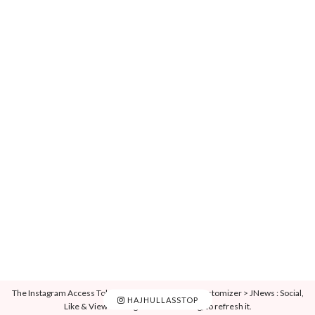
The Instagram Access Token is expired, Go to the Customizer > JNews : Social,
HAJHULLASSTOP
Like & View > Instagram Feed Setting, to refresh it.