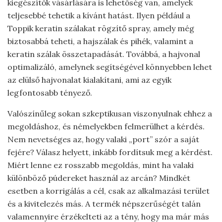
kiegészítők vásárlására is lehetőség van, amelyek
teljesebbé tehetik a kívánt hatást. Ilyen például a
Toppik keratin szálakat rögzítő spray, amely még
biztosabbá teheti, a hajszálak és pihék, valamint a
keratin szálak összetapadását. Továbbá, a hajvonal
optimalizáló, amelynek segítségével könnyebben lehet
az elülső hajvonalat kialakítani, ami az egyik
legfontosabb tényező.
Valószínűleg sokan szkeptikusan viszonyulnak ehhez a
megoldáshoz, és némelyekben felmerülhet a kérdés.
Nem nevetséges az, hogy valaki „port” szór a saját
fejére? Válasz helyett, inkább fordítsuk meg a kérdést.
Miért lenne ez rosszabb megoldás, mint ha valaki
különböző púdereket használ az arcán? Mindkét
esetben a korrigálás a cél, csak az alkalmazási terület
és a kivitelezés más. A termék népszerűségét talán
valamennyire érzékelteti az a tény, hogy ma már más