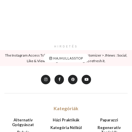
HIRDETÉS
The Instagram Access Token is expired, Go to the Customizer > JNews : Social,
HAJHULLASSTOP
Like & View > Instagram Feed Setting, to refresh it.
Kategóriák
Alternatív
Házi Praktikák
Paparazzi
Gyógyászat
Kategória Nélkül
Regeneratív