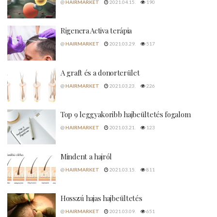
@
HAIRMARKET
2021.04.15.
190
Rigenera Activa terápia
@
HAIRMARKET
2021.03.29.
517
A graft és a donorterület
@
HAIRMARKET
2021.03.23.
226
Top 9 leggyakoribb hajbeültetés fogalom
@
HAIRMARKET
2021.03.21.
123
Mindent a hajról
@
HAIRMARKET
2021.03.15.
811
Hosszú hajas hajbeültetés
@
HAIRMARKET
2021.03.09.
651