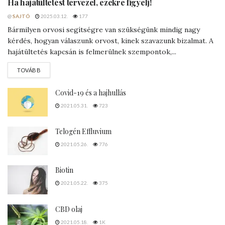
Ha hajátültetést tervezel, ezekre figyelj!
@
SAJTÓ
2025.03.12.
177
Bármilyen orvosi segítségre van szükségünk mindig nagy
kérdés, hogyan válaszunk orvost, kinek szavazunk bizalmat. A
hajátültetés kapcsán is felmerülnek szempontok,...
DETAILS
TOVÁBB
Covid-19 és a hajhullás
2021.05.31.
723
Telogén Effluvium
2021.05.26.
776
Biotin
2021.05.22.
375
CBD olaj
2021.05.18.
1K