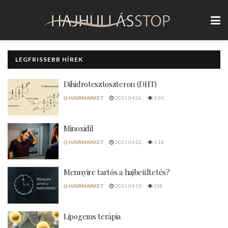
LEGFRISSEBB HÍREK
Dihidrotesztoszteron (DHT)
@
HAIRMARKET
2021.04.26.
3.6K
Minoxidil
@
HAIRMARKET
2021.04.22.
1.1K
Mennyire tartós a hajbeültetés?
@
HAIRMARKET
2021.04.19.
358
Lipogems terápia