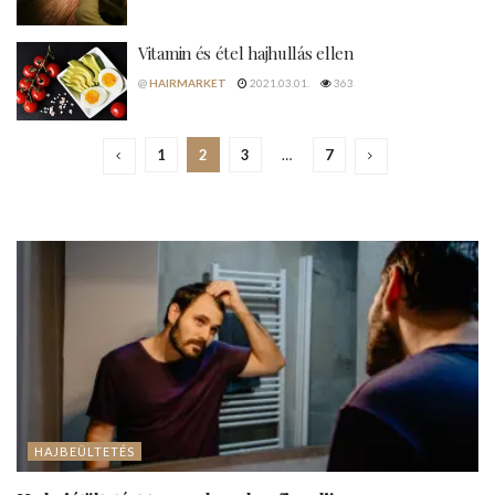
Vitamin és étel hajhullás ellen
@
HAIRMARKET
2021.03.01.
363
1
2
3
…
7
HAJBEÜLTETÉS