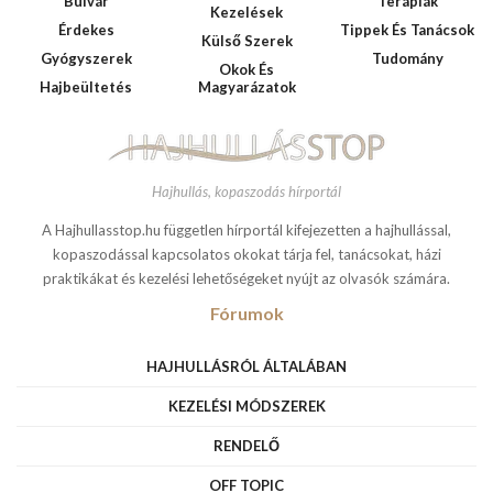
Bulvár
Terápiák
Kezelések
Érdekes
Tippek És Tanácsok
Külső Szerek
Gyógyszerek
Tudomány
Okok És
Hajbeültetés
Magyarázatok
Hajhullás, kopaszodás hírportál
A Hajhullasstop.hu független hírportál kifejezetten a hajhullással,
kopaszodással kapcsolatos okokat tárja fel, tanácsokat, házi
praktikákat és kezelési lehetőségeket nyújt az olvasók számára.
Fórumok
HAJHULLÁSRÓL ÁLTALÁBAN
KEZELÉSI MÓDSZEREK
RENDELŐ
OFF TOPIC