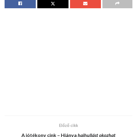
Előző cikk
A jótékony
cink
– Hiánya
hajhullást okozhat