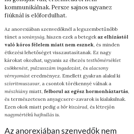
kommunikálnak. Persze sajnos ugyanez
fiúknál is előfordulhat.
Az anorexiában szenvedőknél a legszembetűnőbb
tünet a
soványság
, hiszen ezek a betegek
az elhízástól
való kóros félelem miatt nem esznek
, és minden
étkezési lehetőséget visszautasítanak. Ez nagy
károkat okozhat, ugyanis az éhezés
testhőmérséklet
csökkenést, pulzusszám ingadozást,
és
alacsony
vérnyomást
eredményez. Emellett gyakran alakul ki
szívritmuszavar
, a csontok törékennyé válnak a
mészhiány
miatt,
felborul az egész hormonháztartás
,
és természetesen anyagcsere-zavarok is kialakulnak.
Ezen okok miatt pedig
a bőr kiszárad
, és létrejön
nagymértékű hajhullás
is.
Az anorexiában szenvedők nem