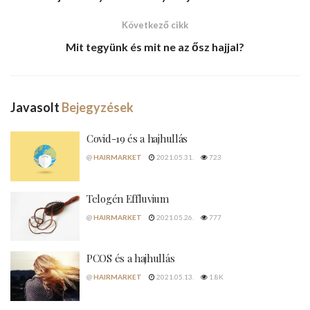
Következő cikk
Mit tegyünk és mit ne az
ősz hajjal
?
Javasolt
Bejegyzések
Covid-19 és a hajhullás
@
HAIRMARKET
2021.05.31.
723
Telogén Effluvium
@
HAIRMARKET
2021.05.26.
777
PCOS és a hajhullás
@
HAIRMARKET
2021.05.13.
1.8K