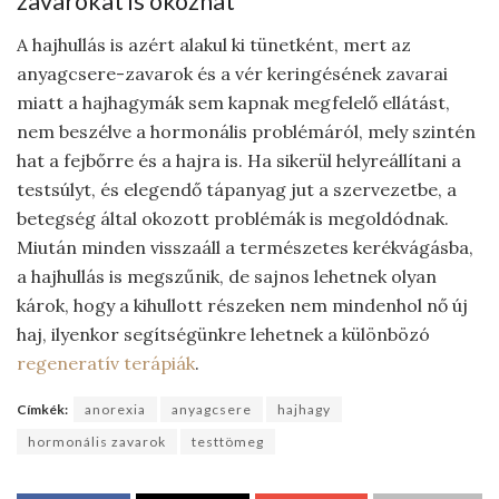
zavarokat is okozhat
A hajhullás is azért alakul ki tünetként, mert az
anyagcsere-zavarok és a vér keringésének zavarai
miatt a hajhagymák sem kapnak megfelelő ellátást,
nem beszélve a hormonális problémáról, mely szintén
hat a fejbőrre és a hajra is. Ha sikerül helyreállítani a
testsúlyt, és elegendő tápanyag jut a szervezetbe, a
betegség által okozott problémák is megoldódnak.
Miután minden visszaáll a természetes kerékvágásba,
a hajhullás is megszűnik, de sajnos lehetnek olyan
károk, hogy a kihullott részeken nem mindenhol nő új
haj, ilyenkor segítségünkre lehetnek a különbözó
regeneratív terápiák
.
Címkék:
anorexia
anyagcsere
hajhagy
hormonális zavarok
testtömeg