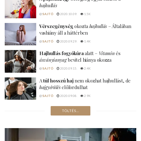
hajhullás
@
SAJTÓ
2020.10.09.
1.5K
Vérszegénység
okozta
hajhullás
– Általában
vashiány áll a háttérben
@
SAJTÓ
2020.09.29.
1.4K
Hajhullás fogyókúra
alatt –
Vitamin
és
ásványianyag
bevitel hiánya okozza
@
SAJTÓ
2020.09.15.
2.4K
A
túl hosszú haj
nem okozhat hajhullást, de
hajgyérülés
előfordulhat
@
SAJTÓ
2020.09.08.
2.9K
A
fogamzásgátló tabletta
hatása a
hajra
@
SAJTÓ
2020.08.18.
5.9K
Terhesség
utáni hajhullás – ha sokáig