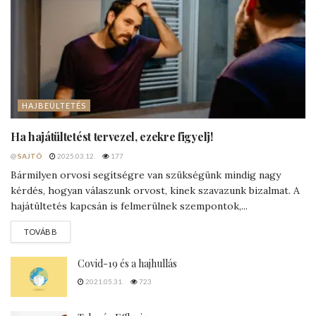
elhúzódik
szakemberhez
kell fordulni
@
SAJTÓ
2020.09.15.
443
4 lehetséges ok
viszkető fejbőr
esetén
@
SAJTÓ
2020.07.22.
13.7K
5 biztos jel
, hogy hajunk
genetikai okok
miatt
hullik
@
SAJTÓ
2020.06.18.
6.9K
TOVÁBBIAK