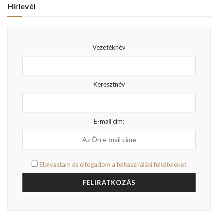
HIRDETÉS
Fórumok keresése
Hírlevél
Vezetéknév