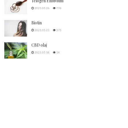
HAJBEÜLTETÉS
Ha hajátültetést tervezel, ezekre figyelj!
@
SAJTÓ
2025.03.12.
177
Bármilyen orvosi segítségre van szükségünk mindig nagy
kérdés, hogyan válaszunk orvost, kinek szavazunk bizalmat. A
hajátültetés kapcsán is felmerülnek szempontok,...
DETAILS
TOVÁBB
Covid-19 és a hajhullás
2021.05.31.
723
Telogén Effluvium
2021.05.26.
776
Biotin