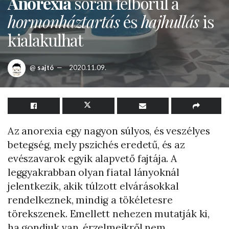
Anorexia
során felborul a
hormonháztartás
és
hajhullás
is
kialakulhat
@
sajtó
2020.11.09.
Az anorexia egy nagyon súlyos, és veszélyes
betegség, mely pszichés eredetű, és az
evészavarok egyik alapvető fajtája. A
leggyakrabban olyan fiatal lányoknál
jelentkezik, akik túlzott elvárásokkal
rendelkeznek, mindig a tökéletesre
törekszenek. Emellett nehezen mutatják ki,
ha gondjuk van, érzelmeikről nem