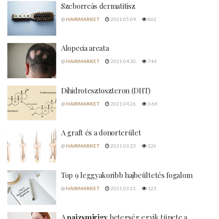
Szeborreás dermatitisz
@
HAIRMARKET
2021.05.09.
862
Alopecia areata
@
HAIRMARKET
2021.04.30.
744
Dihidrotesztoszteron (DHT)
@
HAIRMARKET
2021.04.26.
3.6K
A graft és a donorterület
@
HAIRMARKET
2021.03.23.
226
Top 9 leggyakoribb hajbeültetés fogalom
@
HAIRMARKET
2021.03.21.
123
A
pajzsmirigy
betegség egyik tünete a