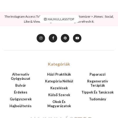
The Instagram Access Token is expired, Go to the Customizer > JNews : Social,
HAJHULLASSTOP
Like & View > Instagram Feed Setting, to refresh it.