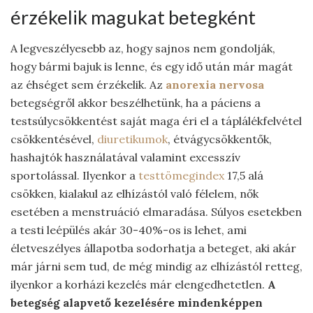
érzékelik magukat betegként
A legveszélyesebb az, hogy sajnos nem gondolják,
hogy bármi bajuk is lenne, és egy idő után már magát
az éhséget sem érzékelik. Az
anorexia nervosa
betegségről akkor beszélhetünk, ha a páciens a
testsúlycsökkentést saját maga éri el a táplálékfelvétel
csökkentésével,
diuretikumok
, étvágycsökkentők,
hashajtók használatával valamint excesszív
sportolással. Ilyenkor a
testtömegindex
17,5 alá
csökken, kialakul az elhízástól való félelem, nők
esetében a menstruáció elmaradása. Súlyos esetekben
a testi leépülés akár 30-40%-os is lehet, ami
életveszélyes állapotba sodorhatja a beteget, aki akár
már járni sem tud, de még mindig az elhízástól retteg,
ilyenkor a korházi kezelés már elengedhetetlen.
A
betegség alapvető kezelésére mindenképpen